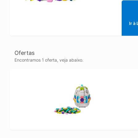
conjunt
espaço 
permiti
present
Ir à
uma peç
de Pásc
Ofertas
Encontramos 1 oferta, veja abaixo.