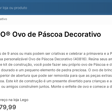
ativo
O® Ovo de Páscoa Decorativo
s de 9 anos ou mais podem ser criativas e celebrar a primavera e 
sa personalizável Ovo de Páscoa Decorativo (40816). Reúna seus am
e kit de construção, você pode fazer seu próprio ovo de Páscoa e d
 dourado e um pequeno elemento de pedra preciosa. O ovo de brinqu
uperior de abertura que pode ser removida para que as peças extra
oa. Este kit de construção é um presente divertido para crianças e a
a ou amigos construírem juntos. Monte o enfeite de ovo e comece a d
idade para inventar seu próprio design sazonal exclusivo. A decora
o feriado. Quando terminar de projetá-lo, exiba sua criação de prima
reço na loja Lego
lizável para presente Presenteie crianças e fãs das férias de primav
79,99
ivos de ovos de Páscoa e crie uma peça de decoração atraente pa