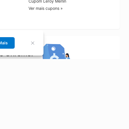
Cupom Leroy Merlin
Ver mais cupons »
Mais
no Chrome!
rrinho de compras.
Saiba mais
Economizar
Siga-nos
Aluguel de Carros
Facebook