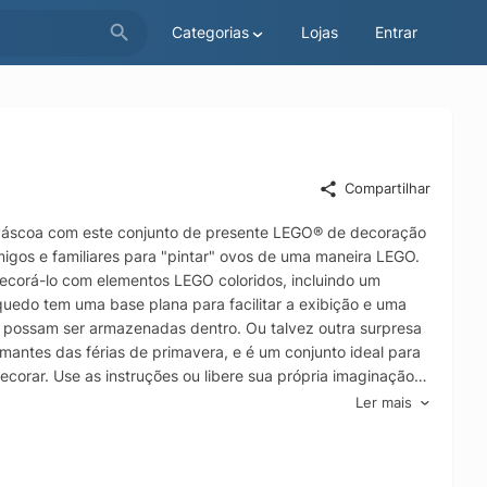
Categorias
Lojas
Entrar
Compartilhar
a Páscoa com este conjunto de presente LEGO® de decoração
igos e familiares para "pintar" ovos de uma maneira LEGO.
ecorá-lo com elementos LEGO coloridos, incluindo um
edo tem uma base plana para facilitar a exibição e uma
s possam ser armazenadas dentro. Ou talvez outra surpresa
mantes das férias de primavera, e é um conjunto ideal para
ecorar. Use as instruções ou libere sua própria imaginação e
ção pode ser alterada a qualquer momento para se adequar ao
Ler mais
vera em sua casa ou escritório. Kit de construção de Páscoa
era a partir de 9 anos com este conjunto de brinquedos
ra qualquer espaço Decoração de primavera LEGO® O