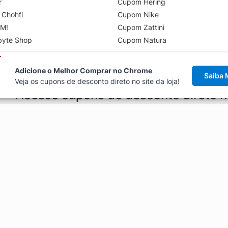
r
Cupom Hering
 Chohfi
Cupom Nike
M!
Cupom Zattini
byte Shop
Cupom Natura
Adicione o Melhor Comprar no Chrome
Saiba 
Veja os cupons de desconto direto no site da loja!
Acesse cupons de desconto direto 
aviso de cupons antes de finalizar uma compra online, direto no ca
Explorar
ódigos promocionais, ofertas e
Artigos