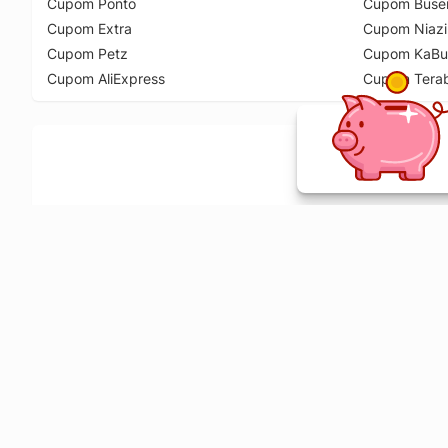
Cupom Ponto
Cupom Buse
Cupom Extra
Cupom Niazi
Cupom Petz
Cupom KaBu
Cupom AliExpress
Cupom Tera
Ative a extensão de descontos e receba 
Sobre o Melhor Comprar
O Melhor Comprar é especializado em cupons de desconto, c