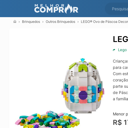
Brinquedos
Outros Brinquedos
LEGO® Ovo de Páscoa Decor
LEG
Lego
Criança
para ca
Com est
coração
parte s
de Pásc
a famíli
criativ
clima d
Menor p
persona
R$ 1
decorat