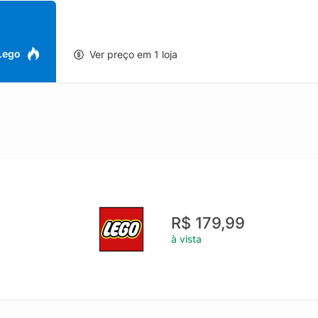
o inclui um ovo de Páscoa montável com tampa removível, pedras pr
interno para guardar peças extras Enfeite divertido de ovo de Páscoa
ndo que você redecore o ovo sempre que quiser Um presente de prim
e sazonal é um charmoso presente de brinquedo de primavera para c
 Lego
Ver preço em 1 loja
a de decoração para casa para aproveitar o ano todo Dimensões U
oa montável medindo mais de 4 pol. (10 cm) de altura, 3 pol. (7 cm) 
R$ 179,99
à vista