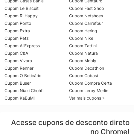
Cupom Casas Bahia
Cupom Centauro
Cupom Le Biscuit
Cupom Fast Shop
Cupom Ri Happy
Cupom Netshoes
Cupom Ponto
Cupom Carrefour
Cupom Extra
Cupom Hering
Cupom Petz
Cupom Nike
Cupom AliExpress
Cupom Zattini
Cupom C&A
Cupom Natura
Cupom Vivara
Cupom Mobly
Cupom Renner
Cupom Decathlon
Cupom O Boticário
Cupom Cobasi
Cupom Buser
Cupom Compra Certa
Cupom Niazi Chohfi
Cupom Leroy Merlin
Cupom KaBuM!
Ver mais cupons »
Acesse cupons de desconto direto
no Chrome!