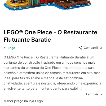
LEGO® One Piece - O Restaurante
Flutuante Baratie
Compartilhar
Lego
O LEGO One Piece – O Restaurante Flutuante Baratie é um
conjunto de construção inspirado em um dos cenários mais
marcantes do universo de One Piece, trazendo para a sua
coleção a atmosfera única do famoso restaurante em alto-mar.
Ideal para fãs do anime e mangá, este set combina
criatividade, aventura e nostalgia, oferecendo uma experiência
envolvente tanto para montar quanto para exibir.
Com visual temático e proposta voltada à imersão no mundo de
Ler mais
One Piece, o Restaurante Flutuante Baratie é perfeito para
Menor preço na loja Lego
recriar momentos icônicos da história, montar cenas de ação e