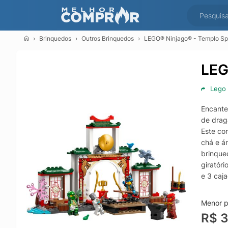
Brinquedos
Outros Brinquedos
LEGO® Ninjago® - Templo Spi
LEG
Lego
Encante
de drag
Este co
chá e á
brinque
giratóri
e 3 caja
experiê
aventur
Menor p
Brinque
R$ 
encenar 