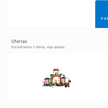
consist
giratór
poderem
cajados
Ir à
anivers
de aniv
Descubr
com dra
Ofertas
os mais
Encontramos 1 oferta, veja abaixo.
constru