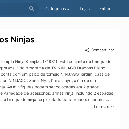
Categorias
Lojas
Entrar
os Ninjas
Compartilhar
mplo Ninja Spinjitzu (71831). Este conjunto de brinquedo
temporada 3 do programa de TV NINJAGO Dragons Rising.
de conta com um palco de torneio NINJAGO, jardim, casa de
uras NINJAGO: Zane, Nya, Kai e Lloyd, além de um
ja. As minifiguras podem ser colocadas em 2 pratos
de variedade de acessórios: armas ninja, incluindo 2 espadas
Este brinquedo ninja foi projetado para proporcionar uma
do a alegria de construir com peças LEGO. O brinquedo de
Ler mais
az as crianças construírem rapidamente e com confiança.
de 4 anos ou mais podem descobrir a alegria de construir e
heio de possibilidades de jogo O detalhado templo ninja