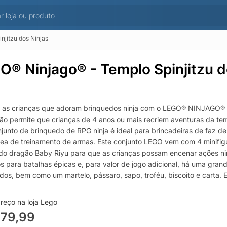
njitzu dos Ninjas
O® Ninjago® - Templo Spinjitzu d
 as crianças que adoram brinquedos ninja com o LEGO® NINJAGO® Te
ão permite que crianças de 4 anos ou mais recriem aventuras da 
njunto de brinquedo de RPG ninja é ideal para brincadeiras de faz 
rea de treinamento de armas. Este conjunto LEGO vem com 4 minifig
do dragão Baby Riyu para que as crianças possam encenar ações nin
os para batalhas épicas e, para valor de jogo adicional, há uma gran
dos, bem como um martelo, pássaro, sapo, troféu, biscoito e carta. 
ncia divertida para crianças de 4 anos ou mais que estão descobrin
a vem com um Starter Brick uma base parcialmente construída que f
reço na loja Lego
do ninja para aprender a construir para crianças Meninos e meninas 
379,99
histórias ninja com este conjunto de jogos Templo Ninja Spinjitzu C