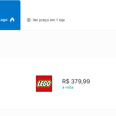
e em uma casa de chá, uma área de treinamento de armas, um pequen
ias 4 minifiguras NINJAGO® Guerreiros ninja Zane, Nya, Kai e Lloyd,
 brincar de ação Acessórios ninja O conjunto de brinquedos de drama
, bem como um martelo, um pássaro, um sapo, um bule de chá, um bi
 Lego
Ver preço em 1 loja
ário para crianças Este conjunto LEGO® proporciona uma experiência d
ersário para crianças de 4 anos ou mais para alimentar sua imaginaçã
a mais brinquedos de ação para crianças Fique atento a outros c
gões, robôs e lendas ninjas Introdução à construção com peças LE
 novos a aprender a construir, ao mesmo tempo que permitem que o r
ção LEGO® de 158 peças com um templo ninja medindo mais de 17 cm
R$ 379,99
à vista