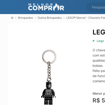
Brinquedos
Outros Brinquedos
LEGO® Marvel - Chaveiro Pa
LEG
Lego
O chave
com est
qualida
bolsas.
Feito pa
de funci
comemor
Por ser
acompan
Menor p
presenç
R$ 