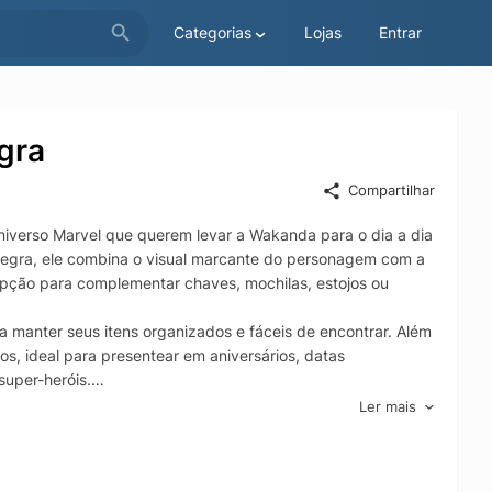
Categorias
Lojas
Entrar
gra
Compartilhar
niverso Marvel que querem levar a Wakanda para o dia a dia
 Negra, ele combina o visual marcante do personagem com a
pção para complementar chaves, mochilas, estojos ou
o a manter seus itens organizados e fáceis de encontrar. Além
os, ideal para presentear em aniversários, datas
uper-heróis.
embrança criativa e como peça de coleção para quem
Ler mais
sca um chaveiro do Pantera Negra com visual autêntico e
l em qualquer lugar.