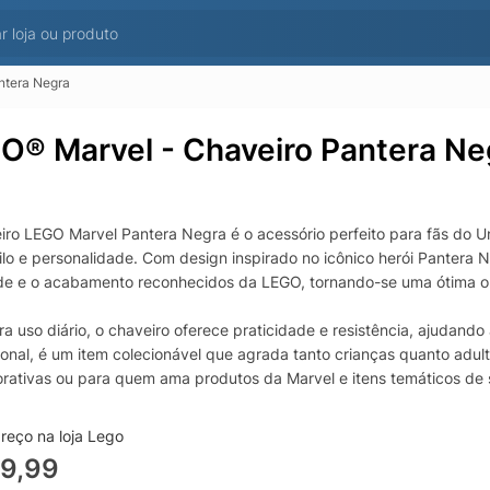
ntera Negra
O® Marvel - Chaveiro Pantera Ne
iro LEGO Marvel Pantera Negra é o acessório perfeito para fãs do U
ilo e personalidade. Com design inspirado no icônico herói Pantera
de e o acabamento reconhecidos da LEGO, tornando-se uma ótima o
ra uso diário, o chaveiro oferece praticidade e resistência, ajudand
onal, é um item colecionável que agrada tanto crianças quanto adult
ativas ou para quem ama produtos da Marvel e itens temáticos de s
 um chaveiro temático da linha LEGO Marvel, ele se destaca como l
ha os Vingadores e aprecia acessórios com identidade. Se você bu
reço na loja Lego
a, esta é uma escolha certeira para expressar sua paixão pela Marve
59,99