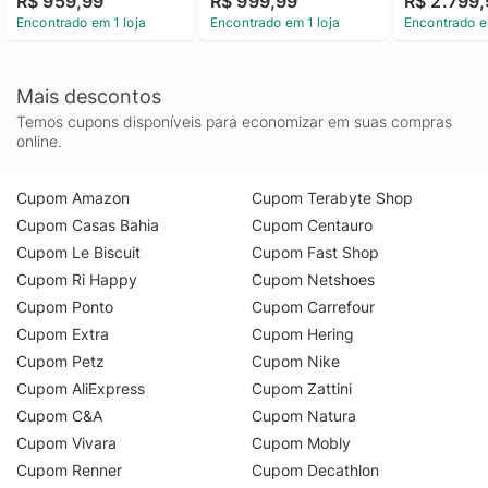
R$ 959,99
R$ 999,99
R$ 2.799
Encontrado em 1 loja
Encontrado em 1 loja
Encontrado e
Mais descontos
Temos cupons disponíveis para economizar em suas compras
online.
Cupom Amazon
Cupom Terabyte Shop
Cupom Casas Bahia
Cupom Centauro
Cupom Le Biscuit
Cupom Fast Shop
Cupom Ri Happy
Cupom Netshoes
Cupom Ponto
Cupom Carrefour
Cupom Extra
Cupom Hering
Cupom Petz
Cupom Nike
Cupom AliExpress
Cupom Zattini
Cupom C&A
Cupom Natura
Cupom Vivara
Cupom Mobly
Cupom Renner
Cupom Decathlon