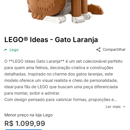
LEGO® Ideas - Gato Laranja
Compartilhar
Lego
O **LEGO Ideas Gato Laranja** é um set colecionável perfeito
para quem ama felinos, decoração criativa e construções
detalhadas. Inspirado no charme dos gatos laranjas, este
modelo oferece um visual realista e cheio de personalidade,
ideal para fãs de LEGO que buscam uma peça diferenciada
para montar, exibir e admirar.
Com design pensado para valorizar formas, proporções e
expressão, o **Gato Laranja LEGO** é uma ótima escolha tanto
Ler mais
para momentos de relaxamento durante a montagem quanto
Menor preço na loja Lego
para compor ambientes como sala, escritório, estante ou
R$ 1.099,99
quarto. Seu estilo marcante combina com diferentes