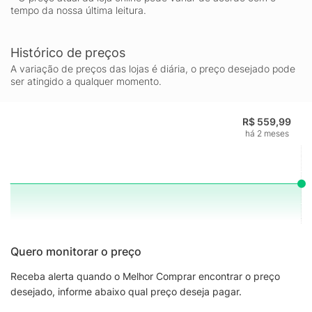
tempo da nossa última leitura.
colecionadores de conjuntos LEGO® Instruções de construção
3D Aproveite cada etapa da sua construção com o aplicativo
LEGO® Builder; você pode visualizar seus modelos de todos os
Histórico de preços
ângulos enquanto constrói, acompanhar seu progresso e salvar
A variação de preços das lojas é diária, o preço desejado pode
todos os seus conjuntos em um só lugar A escolha dos fãs de
ser atingido a qualquer momento.
LEGO® Este conjunto LEGO para adultos faz parte da coleção
LEGO Ideas, onde cada conjunto de construção é criado por
um designer fã, votado pelos fãs de LEGO e produzido pelo
R$ 559,99
há 2 meses
LEGO Group Dimensões Este modelo colecionável LEGO® para
construir e exibir, com 880 peças, mede mais de 18 cm de
altura, 28 cm de largura e 7 cm de profundidade quando todas
as prateleiras são colocadas juntas.
Quero monitorar o preço
Receba alerta quando o Melhor Comprar encontrar o preço
desejado, informe abaixo qual preço deseja pagar.