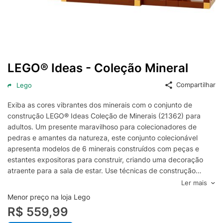
LEGO® Ideas - Coleção Mineral
Compartilhar
Lego
Exiba as cores vibrantes dos minerais com o conjunto de
construção LEGO® Ideas Coleção de Minerais (21362) para
adultos. Um presente maravilhoso para colecionadores de
pedras e amantes da natureza, este conjunto colecionável
apresenta modelos de 6 minerais construídos com peças e
estantes expositoras para construir, criando uma decoração
atraente para a sala de estar. Use técnicas de construção
inteligentes e peças de LEGO transparentes para criar modelos
Ler mais
de pirita dourada, ametista roxa, fluorita azul, turmalina
Menor preço na loja Lego
melancia, rodocrosita rosa-avermelhada e quartzo tangerina.
R$ 559,99
Monte as 3 estantes independentes e fixe suas criações nelas.