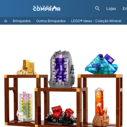
Lojas
En
Brinquedos
Outros Brinquedos
LEGO® Ideas - Coleção Mineral