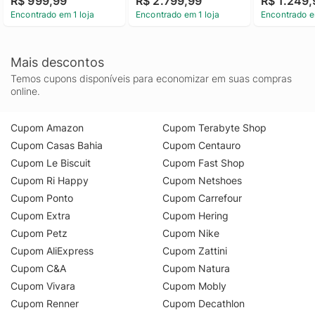
R$ 999,99
R$ 2.799,99
R$ 1.249,
Encontrado em 1 loja
Encontrado em 1 loja
Encontrado e
Mais descontos
Temos cupons disponíveis para economizar em suas compras
online.
Cupom Amazon
Cupom Terabyte Shop
Cupom Casas Bahia
Cupom Centauro
Cupom Le Biscuit
Cupom Fast Shop
Cupom Ri Happy
Cupom Netshoes
Cupom Ponto
Cupom Carrefour
Cupom Extra
Cupom Hering
Cupom Petz
Cupom Nike
Cupom AliExpress
Cupom Zattini
Cupom C&A
Cupom Natura
Cupom Vivara
Cupom Mobly
Cupom Renner
Cupom Decathlon