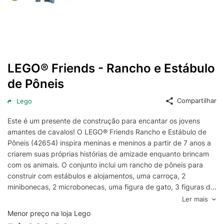
LEGO® Friends - Rancho e Estábulo
de Pôneis
Compartilhar
Lego
Este é um presente de construção para encantar os jovens
amantes de cavalos! O LEGO® Friends Rancho e Estábulo de
Pôneis (42654) inspira meninas e meninos a partir de 7 anos a
criarem suas próprias histórias de amizade enquanto brincam
com os animais. O conjunto inclui um rancho de pôneis para
construir com estábulos e alojamentos, uma carroça, 2
minibonecas, 2 microbonecas, uma figura de gato, 3 figuras de
pôneis e muitos acessórios para brincadeiras imaginativas. As
Ler mais
crianças podem criar aventuras sem fim com as personagens
Menor preço na loja Lego
Aliya, Liann, Victoria e Ella. Cuidar e alimentar os 3 pôneis é