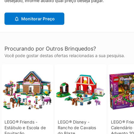
desejado, informe abaixo qual preço deseja pagar.
Monitorar Preço
Procurando por Outros Brinquedos?
Você pode gostar destas ofertas relacionadas a sua pesquisa.
LEGO® Friends - 
LEGO® Disney - 
LEGO® Frien
Estábulo e Escola de 
Rancho de Cavalos 
Calendário 
Equitação
do Blaze
Advento 2