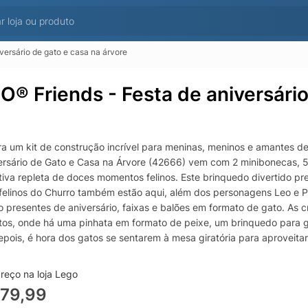
versário de gato e casa na árvore
O® Friends - Festa de aniversário
a um kit de construção incrível para meninas, meninos e amantes de
ersário de Gato e Casa na Árvore (42666) vem com 2 minibonecas, 5 
tiva repleta de doces momentos felinos. Este brinquedo divertido pre
felinos do Churro também estão aqui, além dos personagens Leo e Pa
o presentes de aniversário, faixas e balões em formato de gato. As c
tos, onde há uma pinhata em formato de peixe, um brinquedo para 
Depois, é hora dos gatos se sentarem à mesa giratória para aproveita
 com este conjunto de animais, as crianças podem contar uma histór
dos criativos e emocionantes (vendidos separadamente) no universo
reço na loja Lego
ilder para uma construção intuitiva. Um kit de construção para cr
279,99
ersário de Gato e Casa na Árvore para meninas e meninos a partir d