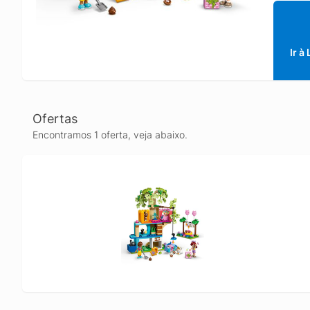
brincad
casa na
gatos e
minibon
Ir à
tema de
present
gatos E
mais ou
Ofertas
brincad
Encontramos 1 oferta, veja abaixo.
criança
LEGO® F
históri
de larg