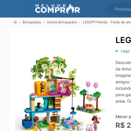
Brinquedos
Outros Brinquedos
LEGO® Friends - Festa de ani
LEG
Lego
Descubr
de Aniv
imagina
amigos 
incluind
para ga
areia. 
brincar
brinque
Menor p
LEGO Bu
R$ 
de Aniv