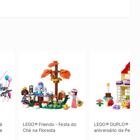
à 
LEGO® Friends - Festa do 
LEGO® DUPLO® - Cas
e 
Chá na Floresta
aniversário da Peppa 