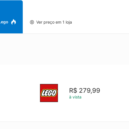
eiras imaginativas Brinquedo de casa na árvore para gatos As crian
 árvore para gatos, que possui uma pinhata em forma de peixe com
 uma fonte de água. Crie histórias com os personagens LEGO® Frien
ecos Leo e Paisley, 5 figuras de gato, uma casa na árvore para gatos
 Lego
Ver preço em 1 loja
 gato As crianças podem criar inúmeras histórias divertidas usando 
es, faixas, balões em forma de gato, um chapéu de aniversário e g
ste conjunto de brinquedos de animais é um ótimo presente criativ
 para qualquer pessoa que adoraria construir uma cena de aniversári
eiras criativas com outros conjuntos (vendidos separadamente) e o 
s podem conhecer os personagens de Heartlake City Vamos contar um
riends permite que as crianças explorem diferentes momentos de am
as imaginativas Medidas conjunto de 321 peças com um modelo princip
ura e 4 pol. (10 cm) de profundidade
R$ 279,99
à vista