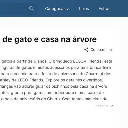
Categorias
Lojas
Entrar
 de gato e casa na árvore
Compartilhar
 gatos a partir de 6 anos. O brinquedo LEGO® Friends Festa
figuras de gatos e muitos acessórios para uma brincadeira
para o cenário para a festa de aniversário do Churro. 4 dos
isley de LEGO Friends. Explore os detalhes divertidos,
rianças vão adorar guiar os bichinhos pela casa na árvore
gatos, grama para gatos, um bebedouro e uma caixa de
r o bolo de aniversário do Churro. Com tantas maneiras de
ia de amizade diferente a cada vez. Descubra mais
Ler mais
 LEGO Friends. Este conjunto LEGO vem com o aplicativo
ianças que adoram gatos Este brinquedo LEGO® Friends Festa
e 6 anos vem com 2 minibonecas e 5 figuras de gatos para