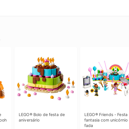
.
 
LEGO® Bolo de festa de 
LEGO® Friends - Festa 
Pooh
aniversário
fantasia com unicórnio 
fada