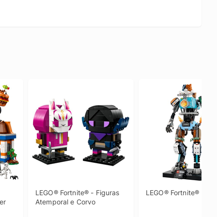
LEGO® Fortnite® - Figuras 
LEGO® Fortnite® - KIT
er
Atemporal e Corvo