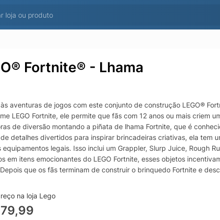
O® Fortnite® - Lhama
 às aventuras de jogos com este conjunto de construção LEGO® Fortn
me LEGO Fortnite, ele permite que fãs com 12 anos ou mais criem u
oras de diversão montando a piñata de lhama Fortnite, que é conhe
 de detalhes divertidos para inspirar brincadeiras criativas, ela 
s equipamentos legais. Isso inclui um Grappler, Slurp Juice, Rough 
s em itens emocionantes do LEGO Fortnite, esses objetos incentivam 
 Depois que os fãs terminam de construir o brinquedo Fortnite e des
 e exibir para exibir com orgulho em seus quartos ou sala de jogos.
e. Dê vida à aventura Emocione os fãs com 12 anos ou mais com est
reço na loja Lego
ianças e adolescentes criativos Conheça o Supply Llama Baseado e
379,99
do de lhama de videogame tem uma cabeça móvel e uma boca que ab