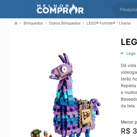
Brinquedos
Outros Brinquedos
LEGO® Fortnite® - Lhama
LEG
Lego
Dê vida
videoga
terão h
Repleta
e muito
Baseado
da tela.
brincar
Fortnit
Menor p
para cr
R$ 
brinque