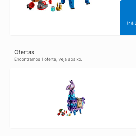
acessór
Juice e
torna u
meninos
Ir à
Fortnite
constru
novos n
Dimensõ
Ofertas
pol.) de
Encontramos 1 oferta, veja abaixo.