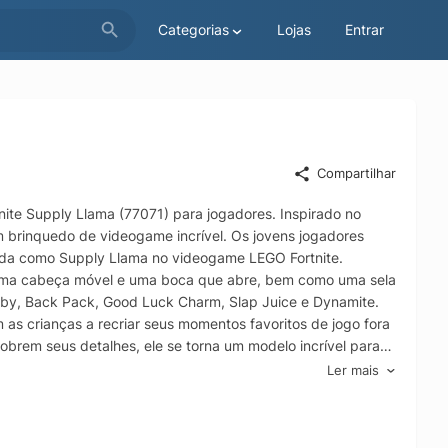
Categorias
Lojas
Entrar
Compartilhar
ite Supply Llama (77071) para jogadores. Inspirado no
m brinquedo de videogame incrível. Os jovens jogadores
cida como Supply Llama no videogame LEGO Fortnite.
tem uma cabeça móvel e uma boca que abre, bem como uma sela
Ruby, Back Pack, Good Luck Charm, Slap Juice e Dynamite.
as crianças a recriar seus momentos favoritos de jogo fora
cobrem seus detalhes, ele se torna um modelo incrível para
 Também é um presente atencioso para jogadores e fãs de
Ler mais
e LEGO® Fortnite Supply Llama, um brinquedo de videogame
m um personagem icônico do mundo do LEGO® Fortnite, este
re Cheio de detalhes O conjunto apresenta muitos