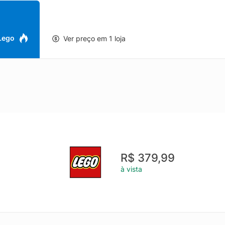
ios baseados em itens do LEGO® Fortnite, incluindo um Grappler, S
 Dynamite Modelo de jogo e exposição Fortnite Depois que as criança
ma peça de decoração LEGO® que elas podem exibir com orgulho em 
 e meninas O conjunto de construção de videogame é um presente 
 Lego
Ver preço em 1 loja
 de todas as idades Uma experiência de construção interativa Este c
tores podem ampliar e girar modelos em 3D, bem como monitorar e 
íveis de criatividade com nossa coleção de conjuntos de construção 
es Este conjunto de 691 peças se transforma em uma figura Supply 
 largura e 16 cm (6,5 pol.) de profundidade
R$ 379,99
à vista