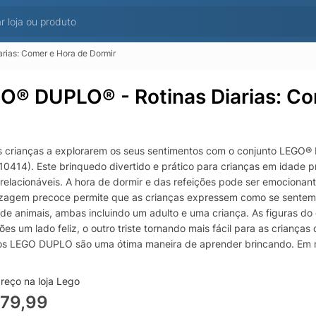
ias: Comer e Hora de Dormir
O® DUPLO® - Rotinas Diarias: Co
s crianças a explorarem os seus sentimentos com o conjunto LEGO® 
(10414). Este brinquedo divertido e prático para crianças em idade 
 relacionáveis. A hora de dormir e das refeições pode ser emociona
zagem precoce permite que as crianças expressem como se sentem d
s de animais, ambas incluindo um adulto e uma criança. As figuras do
ões um lado feliz, o outro triste tornando mais fácil para as crianç
os LEGO DUPLO são uma ótima maneira de aprender brincando. Em me
 figuras de brinquedo para explicar às crianças a importância das ro
 montam os tijolos coloridos para construir os 2 brinquedos da casa.
reço na loja Lego
ção. Brinquedo pré-escolar para aprendizagem social e emocional T
279,99
o de construção para a hora de dormir ajuda crianças a partir de 18 