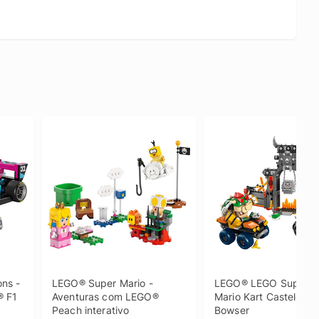
s - 
LEGO® Super Mario - 
LEGO® LEGO Super Mar
 F1 
Aventuras com LEGO® 
Mario Kart Castelo do 
Peach interativo
Bowser