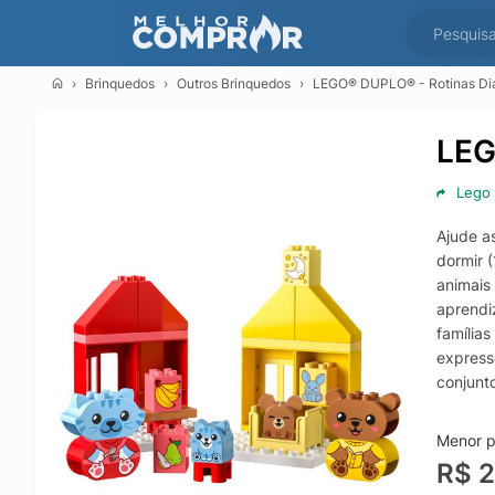
Brinquedos
Outros Brinquedos
LEGO® DUPLO® - Rotinas Diar
LEG
Lego
Ajude a
dormir 
animais
aprendi
família
express
conjunt
usar as
enquanto
Menor p
constru
R$ 
conjunt