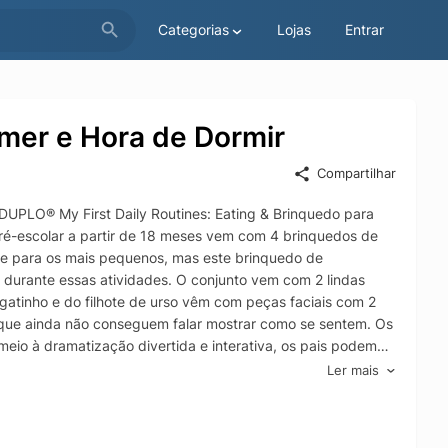
Categorias
Lojas
Entrar
mer e Hora de Dormir
Compartilhar
DUPLO® My First Daily Routines: Eating & Brinquedo para
pré-escolar a partir de 18 meses vem com 4 brinquedos de
nte para os mais pequenos, mas este brinquedo de
urante essas atividades. O conjunto vem com 2 lindas
 gatinho e do filhote de urso vêm com peças faciais com 2
as que ainda não conseguem falar mostrar como se sentem. Os
io à dramatização divertida e interativa, os pais podem
tinas. As crianças desenvolvem habilidades motoras finas
Ler mais
 Cada rotina é codificada por cores para facilitar a
he LEGO® DUPLO® My First Daily Routines: Eating & O
meses a aprender sobre atividades diárias importantes