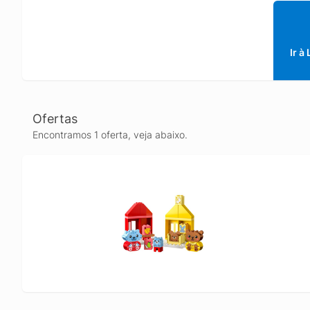
Brinque
idade p
Brinque
emoções
Ir à
de anima
falando
ou ocas
casa Um
Ofertas
esmagad
Encontramos 1 oferta, veja abaixo.
desenvo
criança
peças m