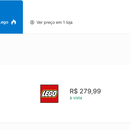
do de construir e reconstruir para crianças pequenas Se você está 
ré-escolar a entender seus sentimentos, dê uma olhada neste conjun
do de aprendizagem precoce para brincadeiras interativas - Criança
 e constroem e reconstroem os brinquedos coloridos da casa Brinq
 Lego
Ver preço em 1 loja
is para cachorrinhos e gatinhos vêm com rostos felizes e tristes, to
 expressarem suas emoções Ideia de presente para pequenos amante
ião especial para crianças em idade pré-escolar que estão prontas p
 produto de qualidade Os elementos e peças deste conjunto de a
os, torcidos e analisados ??para garantir que cumprem os exigentes
lvimento de habilidades Os brinquedos de aprendizagem precoce 
s em idade pré-escolar a desenvolver suas habilidades sociais, emoc
ede mais de 17 cm de altura, 53 cm de largura e 13 cm de profund
R$ 279,99
à vista