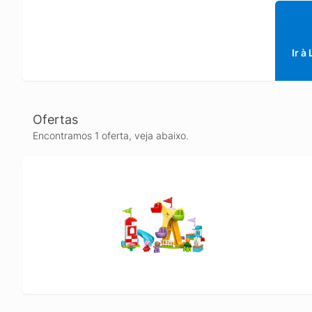
brincan
Este co
roda gig
de cont
Ir à
antes d
brinque
ajudar 
é uma i
Ofertas
brincade
Encontramos 1 oferta, veja abaixo.
instruç
segura 
para aj
de uma 
de 11 po