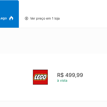
do enquanto se divertem no carnaval com personagens de seu progra
njunto de brinquedos pré-escolares vem com 3 figuras LEGO® DUP
ante giratória, brinquedo deslizante e mini construção de bar de suco
a As crianças pequenas mandam os personagens descerem pelo esco
 Lego
Ver preço em 1 loja
e girá-la e depois levam-nos ao bar de sumos para tomar uma bebid
do de parque de diversões estimula o pensamento lógico, a classific
as crianças a explorar suas emoções em experiências iniciais Ideia d
deia divertida de presente para uma ocasião especial para crianças
iras criativas de faz de conta Instruções de construção digitais O 
ões incluídas neste conjunto de brinquedos pré-escolares, que foi al
Brinquedo de imaginação para desenvolvimento de habilidades Os
udar crianças em idade pré-escolar a atingir seus marcos de desenv
forma divertida e envolvente Dimensões O conjunto de 53 peças in
l. (28 cm) de altura, 8 pol. (20 cm) de largura e 5,5 pol. (14 cm) de
R$ 499,99
à vista