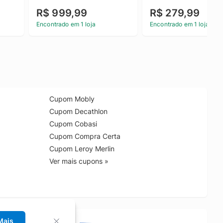
Armazenamento LEGO
R$ 999,99
R$ 279,99
Creator 3 em 1 - Bolsa
Artística Fashion com 
Encontrado em 1 loja
Encontrado em 1 loja
Compartimento de 
Armazenamento
Cupom Mobly
Cupom Decathlon
Cupom Cobasi
Cupom Compra Certa
Cupom Leroy Merlin
Ver mais cupons »
Mais