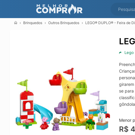
Brinquedos
Outros Brinquedos
LEGO® DUPLO® - Feira de Di
LEG
Lego
Preench
Criança
persona
girarem
se para
classif
gôndola
os pers
convers
Menor p
coisas 
R$ 
para cr