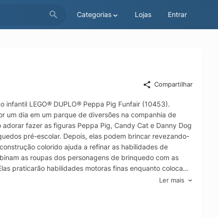
Categorias
Lojas
Entrar
Compartilhar
do infantil LEGO® DUPLO® Peppa Pig Funfair (10453).
 por um dia em um parque de diversões na companhia de
o adorar fazer as figuras Peppa Pig, Candy Cat e Danny Dog
quedos pré-escolar. Depois, elas podem brincar revezando-
onstrução colorido ajuda a refinar as habilidades de
ombinam as roupas dos personagens de brinquedo com as
las praticarão habilidades motoras finas enquanto colocam
alidade para crianças em idade pré-escolar incentiva
Ler mais
ncentiva as crianças a aumentarem sua confiança para tentar
bém é OK ficar de fora. Brinquedo de parque de diversões
s permite que crianças em idade pré-escolar aprendam