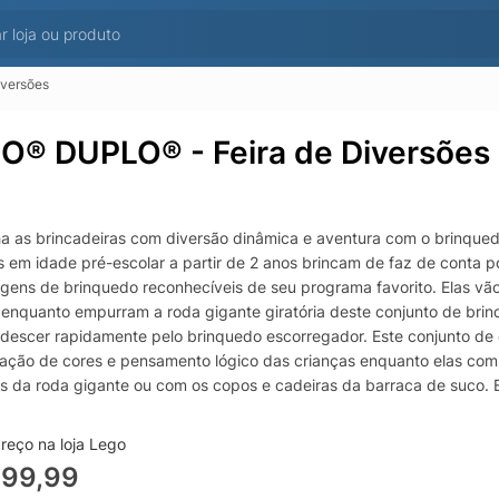
versões
O® DUPLO® - Feira de Diversões
a as brincadeiras com diversão dinâmica e aventura com o brinque
s em idade pré-escolar a partir de 2 anos brincam de faz de conta
gens de brinquedo reconhecíveis de seu programa favorito. Elas vã
 enquanto empurram a roda gigante giratória deste conjunto de brin
 descer rapidamente pelo brinquedo escorregador. Este conjunto de c
icação de cores e pensamento lógico das crianças enquanto elas c
s da roda gigante ou com os copos e cadeiras da barraca de suco. E
onagens dentro dos assentos do brinquedo. Este presente de alta qu
as sobre emoções em torno de experiências pela primeira vez. Ele i
reço na loja Lego
novas, e elas aprenderão por meio de brincadeiras criativas que tam
499,99
ianças O brinquedo LEGO® DUPLO® Peppa Pig Fun Fair para criança