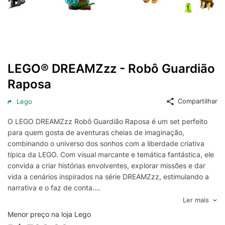
LEGO® DREAMZzz - Robô Guardião
Raposa
Compartilhar
Lego
O LEGO DREAMZzz Robô Guardião Raposa é um set perfeito
para quem gosta de aventuras cheias de imaginação,
combinando o universo dos sonhos com a liberdade criativa
típica da LEGO. Com visual marcante e temática fantástica, ele
convida a criar histórias envolventes, explorar missões e dar
vida a cenários inspirados na série DREAMZzz, estimulando a
narrativa e o faz de conta.
O destaque fica para o design de robô em formato de raposa,
Ler mais
ideal para brincadeiras de ação e exibição, com aparência
Menor preço na loja Lego
detalhada e componentes que permitem montar e personalizar