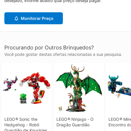
desejado, informe abaixo qual preço deseja pagar.
Monitorar Preço
Procurando por Outros Brinquedos?
Você pode gostar destas ofertas relacionadas a sua pesquisa.
LEGO® Sonic the 
LEGO® Ninjago - O 
LEGO® Minec
Hedgehog - Robô 
Dragão Guardião
Encontro d
Guardião de Knuckles