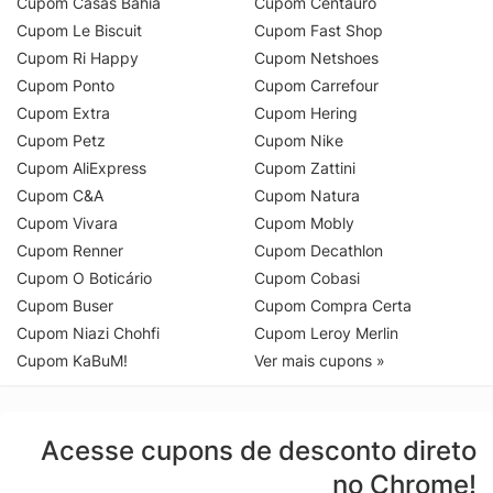
Cupom Casas Bahia
Cupom Centauro
Cupom Le Biscuit
Cupom Fast Shop
Cupom Ri Happy
Cupom Netshoes
Cupom Ponto
Cupom Carrefour
Cupom Extra
Cupom Hering
Cupom Petz
Cupom Nike
Cupom AliExpress
Cupom Zattini
Cupom C&A
Cupom Natura
Cupom Vivara
Cupom Mobly
Cupom Renner
Cupom Decathlon
Cupom O Boticário
Cupom Cobasi
Cupom Buser
Cupom Compra Certa
Cupom Niazi Chohfi
Cupom Leroy Merlin
Cupom KaBuM!
Ver mais cupons »
Acesse cupons de desconto direto
no Chrome!