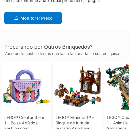
desejado, informe abaixo qual preço deseja pagar.
Monitorar Preço
Procurando por Outros Brinquedos?
Você pode gostar destas ofertas relacionadas a sua pesquisa.
LEGO® Creator 3 em 
LEGO® Minecraft® - 
LEGO® Crea
1 - Bolsa Artística 
Ringue de luta da 
1 - Animais 
Fashion com 
mansão Woodland
Selvagens: 