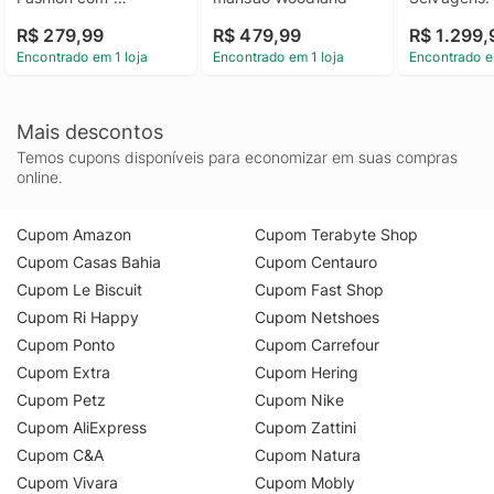
Compartimento de 
Coalas
R$ 279,99
R$ 479,99
R$ 1.299,
Armazenamento 
Encontrado em 1 loja
Encontrado em 1 loja
Encontrado e
LEGO® Creator 3 em 
1 - Bolsa Artística 
Fashion com 
Compartimento de 
Mais descontos
Armazenamento
Temos cupons disponíveis para economizar em suas compras
online.
Cupom Amazon
Cupom Terabyte Shop
Cupom Casas Bahia
Cupom Centauro
Cupom Le Biscuit
Cupom Fast Shop
Cupom Ri Happy
Cupom Netshoes
Cupom Ponto
Cupom Carrefour
Cupom Extra
Cupom Hering
Cupom Petz
Cupom Nike
Cupom AliExpress
Cupom Zattini
Cupom C&A
Cupom Natura
Cupom Vivara
Cupom Mobly