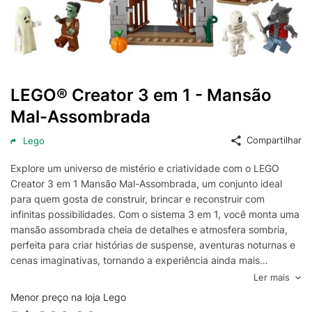
LEGO® Creator 3 em 1 - Mansão
Mal-Assombrada
Compartilhar
Lego
Explore um universo de mistério e criatividade com o LEGO
Creator 3 em 1 Mansão Mal-Assombrada, um conjunto ideal
para quem gosta de construir, brincar e reconstruir com
infinitas possibilidades. Com o sistema 3 em 1, você monta uma
mansão assombrada cheia de detalhes e atmosfera sombria,
perfeita para criar histórias de suspense, aventuras noturnas e
cenas imaginativas, tornando a experiência ainda mais
envolvente para crianças e fãs de LEGO.
Ler mais
A construção da Mansão Mal-Assombrada destaca elementos
Menor preço na loja Lego
temáticos que enriquecem a brincadeira, com um visual