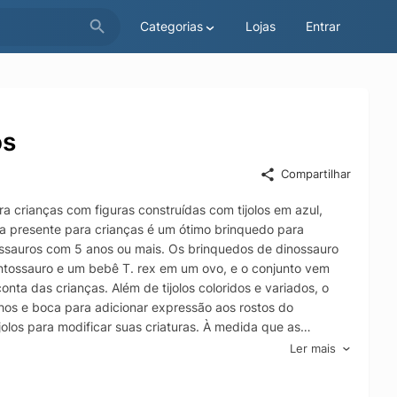
Categorias
Lojas
Entrar
os
Compartilhar
 crianças com figuras construídas com tijolos em azul,
ara presente para crianças é um ótimo brinquedo para
ossauros com 5 anos ou mais. Os brinquedos de dinossauro
ontossauro e um bebê T. rex em um ovo, e o conjunto vem
nta das crianças. Além de tijolos coloridos e variados, o
hos e boca para adicionar expressão aos rostos do
jolos para modificar suas criaturas. À medida que as
podem seguir o guia de construção intuitivo para criar seus
Ler mais
 Classic Creative Dinosaurs é um brinquedo infantil
rtir de 5 anos Blocos LEGO® variados As crianças constroem