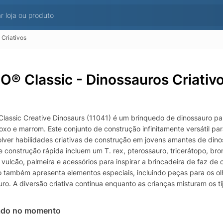
Criativos
O® Classic - Dinossauros Criativ
lassic Creative Dinosaurs (11041) é um brinquedo de dinossauro para
roxo e marrom. Este conjunto de construção infinitamente versátil p
lver habilidades criativas de construção em jovens amantes de din
 construção rápida incluem um T. rex, pterossauro, tricerátopo, br
ulcão, palmeira e acessórios para inspirar a brincadeira de faz de co
o também apresenta elementos especiais, incluindo peças para os ol
ro. A diversão criativa continua enquanto as crianças misturam os ti
s se tornam mais confiantes em suas habilidades de construção, elas 
s designs de dinossauros imaginativos. Modelos de dinossauros LEGO®
ado no momento
amente versátil para construir e brincar para meninos e meninas a pa