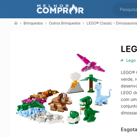
Brinquedos
Outros Brinquedos
LEGO® Classic - Dinossauros 
LEG
Lego
LEGO® C
verde, 
desenvo
LEGO de
com um v
conjunt
dinossau
criança
próprio
Esgot
infinit