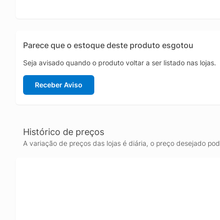
modelos
olhos, 
brontos
e intuit
Parece que o estoque deste produto esgotou
é um pr
Confira
Seja avisado quando o produto voltar a ser listado nas lojas.
Tijolos
compart
Receber Aviso
Tiranos
Histórico de preços
A variação de preços das lojas é diária, o preço desejado po