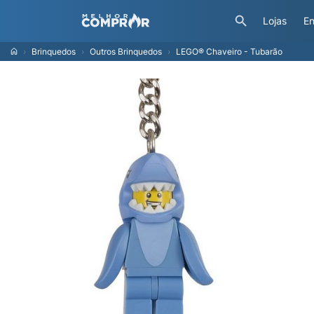
Lojas
En
Brinquedos
Outros Brinquedos
LEGO® Chaveiro - Tubarão