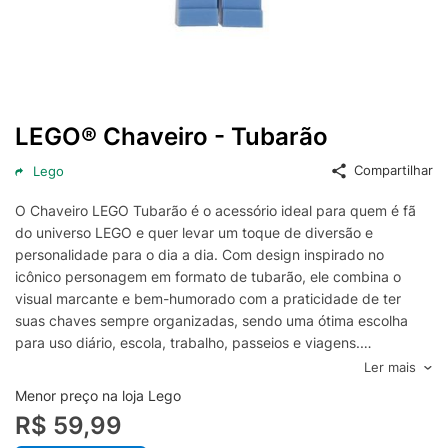
LEGO® Chaveiro - Tubarão
Compartilhar
Lego
O Chaveiro LEGO Tubarão é o acessório ideal para quem é fã
do universo LEGO e quer levar um toque de diversão e
personalidade para o dia a dia. Com design inspirado no
icônico personagem em formato de tubarão, ele combina o
visual marcante e bem-humorado com a praticidade de ter
suas chaves sempre organizadas, sendo uma ótima escolha
para uso diário, escola, trabalho, passeios e viagens.
Produzido para oferecer resistência e durabilidade no uso
Ler mais
contínuo, o chaveiro acompanha argola metálica para prender
Menor preço na loja Lego
chaves, tags e pequenos acessórios com segurança. Também
R$ 59,99
pode ser usado para personalizar mochilas, estojos e bolsas,