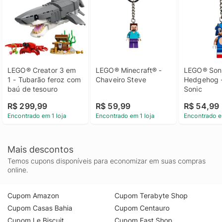
LEGO® Creator 3 em 
LEGO® Minecraft® - 
LEGO® Soni
1 - Tubarão feroz com 
Chaveiro Steve
Hedgehog -
baú de tesouro
Sonic
R$ 299,99
R$ 59,99
R$ 54,99
Encontrado em 1 loja
Encontrado em 1 loja
Encontrado e
Mais descontos
Temos cupons disponíveis para economizar em suas compras
online.
Cupom Amazon
Cupom Terabyte Shop
Cupom Casas Bahia
Cupom Centauro
Cupom Le Biscuit
Cupom Fast Shop