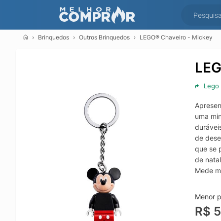
Brinquedos
Outros Brinquedos
LEGO® Chaveiro - Mickey
LEG
Lego
Apresen
uma min
durávei
de dese
que se 
de nata
Mede ma
atrapal
Menor p
R$ 