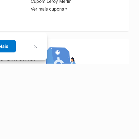
Cupom Leroy Merlin
Ver mais cupons »
Mais
no Chrome!
rrinho de compras.
Saiba mais
Economizar
Siga-nos
Aluguel de Carros
Facebook