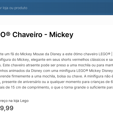
O® Chaveiro - Mickey
te um fã do Mickey Mouse da Disney a este ótimo chaveiro LEGO® | 
ifigura do Mickey, elegante em seus shorts vermelhos clássicos e sa
s. Este chaveiro atraente pode ser preso a uma mochila ou para mant
nhos animados da Disney com uma minifigura LEGO® Mickey Disney 
prende firmemente a uma mochila, bolsa ou chave. A minifigura não 
l, presente de aniversário ou a qualquer momento para crianças de 
is de 15 cm de comprimento, o que o torna grande o suficiente para
har nada.
reço na loja Lego
59,99