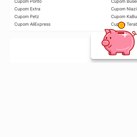
Cupom Ponto
Cupom Buse
Cupom Extra
Cupom Niazi
Cupom Petz
Cupom KaBu
Cupom AliExpress
Cupom Tera
Ative a extensão de descontos e receba 
Sobre o Melhor Comprar
O Melhor Comprar é especializado em cupons de desconto, c