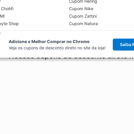
r
Cupom Hering
 Chohfi
Cupom Nike
M!
Cupom Zattini
byte Shop
Cupom Natura
Adicione o Melhor Comprar no Chrome
Saiba 
Veja os cupons de desconto direto no site da loja!
Acesse cupons de desconto direto 
aviso de cupons antes de finalizar uma compra online, direto no ca
Explorar
ódigos promocionais, ofertas e
Artigos