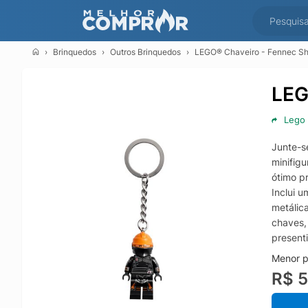
Brinquedos
Outros Brinquedos
LEGO® Chaveiro - Fennec S
LEG
Lego
Junte-s
minifig
ótimo p
Inclui 
metálic
chaves,
present
Menor p
R$ 