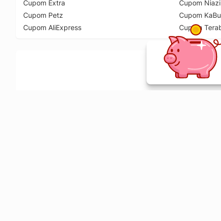
Cupom Extra
Cupom Niazi
Cupom Petz
Cupom KaBu
Cupom AliExpress
Cupom Tera
Ative a extensão de descontos e receba 
Sobre o Melhor Comprar
O Melhor Comprar é especializado em cupons de desconto, c
comparador de preços em mais de 1900 lojas online.