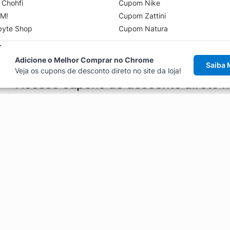
 Chohfi
Cupom Nike
M!
Cupom Zattini
byte Shop
Cupom Natura
Adicione o Melhor Comprar no Chrome
Saiba 
Veja os cupons de desconto direto no site da loja!
Acesse cupons de desconto direto 
aviso de cupons antes de finalizar uma compra online, direto no ca
Explorar
ódigos promocionais, ofertas e
Artigos
Black Friday