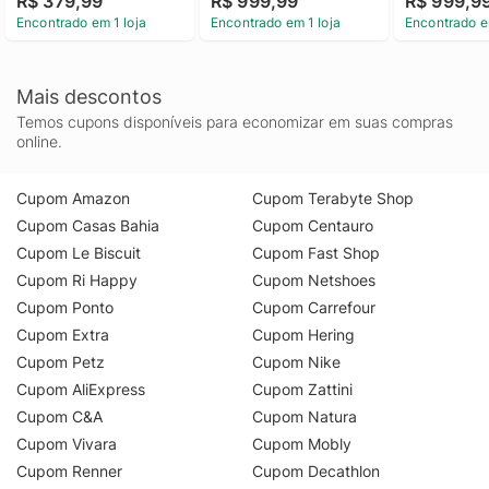
R$ 379,99
R$ 999,99
R$ 999,9
Encontrado em 1 loja
Encontrado em 1 loja
Encontrado e
Mais descontos
Temos cupons disponíveis para economizar em suas compras
online.
Cupom Amazon
Cupom Terabyte Shop
Cupom Casas Bahia
Cupom Centauro
Cupom Le Biscuit
Cupom Fast Shop
Cupom Ri Happy
Cupom Netshoes
Cupom Ponto
Cupom Carrefour
Cupom Extra
Cupom Hering
Cupom Petz
Cupom Nike
Cupom AliExpress
Cupom Zattini
Cupom C&A
Cupom Natura
Cupom Vivara
Cupom Mobly
Cupom Renner
Cupom Decathlon