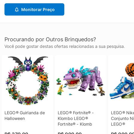
Monitorar Preço
Procurando por Outros Brinquedos?
Você pode gostar destas ofertas relacionadas a sua pesquisa.
LEGO® Guirlanda de 
LEGO® Fortnite® - 
LEGO® Nike
Halloween
Klombo LEGO® 
Conjunto Ni
Fortnite® - Klomb
LEGO®