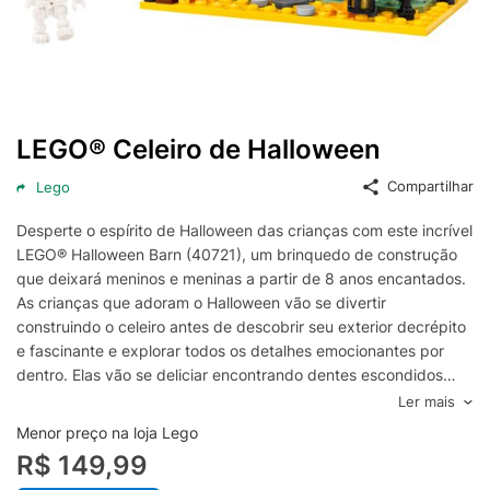
LEGO® Celeiro de Halloween
Compartilhar
Lego
Desperte o espírito de Halloween das crianças com este incrível
LEGO® Halloween Barn (40721), um brinquedo de construção
que deixará meninos e meninas a partir de 8 anos encantados.
As crianças que adoram o Halloween vão se divertir
construindo o celeiro antes de descobrir seu exterior decrépito
e fascinante e explorar todos os detalhes emocionantes por
dentro. Elas vão se deliciar encontrando dentes escondidos
atrás da porta, brinquedos de morcego e lâmpada, bem como
Ler mais
elementos especiais, incluindo um olho decorado, uma garrafa
Menor preço na loja Lego
verde, um jarro preto e uma árvore velha. O conjunto também
R$ 149,99
inclui uma minifigura de esqueleto, que dá vida à magia e