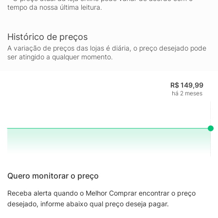
tempo da nossa última leitura.
as crianças quando exposto em seus quartos ou quando como
decoração de Halloween LEGO® Dimensões O brinquedo de
construção de 205 peças mede mais de 5,5 pol. (14 cm) de
Histórico de preços
altura, 6,5 pol. (17 cm) de largura e 2,5 pol. (6 cm) de
A variação de preços das lojas é diária, o preço desejado pode
profundidade
ser atingido a qualquer momento.
R$ 149,99
há 2 meses
Quero monitorar o preço
Receba alerta quando o Melhor Comprar encontrar o preço
desejado, informe abaixo qual preço deseja pagar.