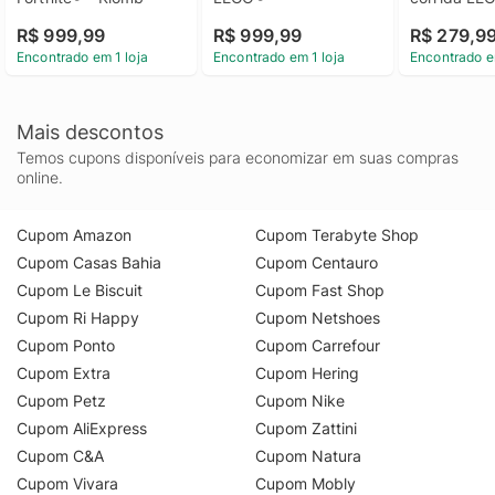
ACADEMY
R$ 999,99
R$ 999,99
R$ 279,9
Encontrado em 1 loja
Encontrado em 1 loja
Encontrado e
Mais descontos
Temos cupons disponíveis para economizar em suas compras
online.
Cupom Amazon
Cupom Terabyte Shop
Cupom Casas Bahia
Cupom Centauro
Cupom Le Biscuit
Cupom Fast Shop
Cupom Ri Happy
Cupom Netshoes
Cupom Ponto
Cupom Carrefour
Cupom Extra
Cupom Hering
Cupom Petz
Cupom Nike
Cupom AliExpress
Cupom Zattini
Cupom C&A
Cupom Natura
Cupom Vivara
Cupom Mobly