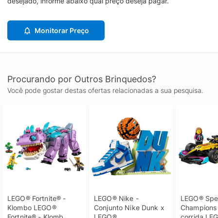
desejado, informe abaixo qual preço deseja pagar.
Monitorar Preço
Procurando por Outros Brinquedos?
Você pode gostar destas ofertas relacionadas a sua pesquisa.
LEGO® Fortnite® - 
LEGO® Nike - 
LEGO® Spe
Klombo LEGO® 
Conjunto Nike Dunk x 
Champions -
Fortnite® - Klomb
LEGO®
corrida LEG