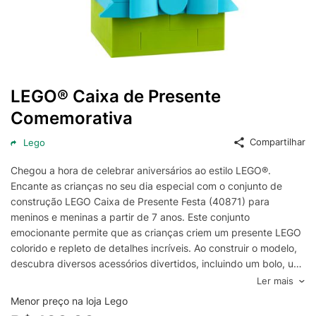
LEGO® Caixa de Presente
Comemorativa
Compartilhar
Lego
Chegou a hora de celebrar aniversários ao estilo LEGO®.
Encante as crianças no seu dia especial com o conjunto de
construção LEGO Caixa de Presente Festa (40871) para
meninos e meninas a partir de 7 anos. Este conjunto
emocionante permite que as crianças criem um presente LEGO
colorido e repleto de detalhes incríveis. Ao construir o modelo,
descubra diversos acessórios divertidos, incluindo um bolo, um
balão em forma de animal, sorvete, guirlandas, balões, fogos
Ler mais
de artifício e muito mais. Para ainda mais diversão, há adesivos
Menor preço na loja Lego
de "feliz aniversário" que as crianças podem colar em uma