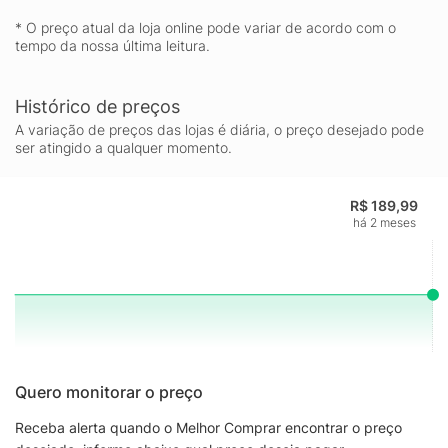
CRIANÇAS Presenteie um fã de LEGO® no aniversário dele com
* O preço atual da loja online pode variar de acordo com o
este presente divertido para meninos e meninas a partir de 7
tempo da nossa última leitura.
anos. Conjuntos LEGO® Celebration Descubra mais kits de
decoração sazonal e brinquedos de construção para feriados e
ocasiões especiais. DIVERSÃO EM FAMÍLIA As crianças podem
Histórico de preços
construir sozinhas ou compartilhar a diversão do aniversário
A variação de preços das lojas é diária, o preço desejado pode
construindo junto com amigos e familiares. DIMENSÕES O
ser atingido a qualquer momento.
conjunto de 224 peças mede mais de 16 cm de altura, 16 cm
de largura e 7 cm de profundidade.
R$ 189,99
há 2 meses
Quero monitorar o preço
Receba alerta quando o Melhor Comprar encontrar o preço