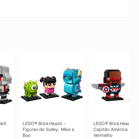
bô 
LEGO® BrickHeadz - 
LEGO® BrickHeadz - 
Figuras de Sulley, Mike e 
Capitão América e Hul
Boo
Vermelho