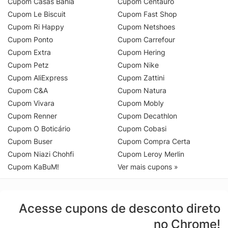
Cupom Casas Bahia
Cupom Centauro
Cupom Le Biscuit
Cupom Fast Shop
Cupom Ri Happy
Cupom Netshoes
Cupom Ponto
Cupom Carrefour
Cupom Extra
Cupom Hering
Cupom Petz
Cupom Nike
Cupom AliExpress
Cupom Zattini
Cupom C&A
Cupom Natura
Cupom Vivara
Cupom Mobly
Cupom Renner
Cupom Decathlon
Cupom O Boticário
Cupom Cobasi
Cupom Buser
Cupom Compra Certa
Cupom Niazi Chohfi
Cupom Leroy Merlin
Cupom KaBuM!
Ver mais cupons »
Acesse cupons de desconto direto
no Chrome!