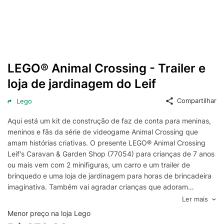
LEGO® Animal Crossing - Trailer e
loja de jardinagem do Leif
Compartilhar
Lego
Aqui está um kit de construção de faz de conta para meninas,
meninos e fãs da série de videogame Animal Crossing que
amam histórias criativas. O presente LEGO® Animal Crossing
Leif's Caravan & Garden Shop (77054) para crianças de 7 anos
ou mais vem com 2 minifiguras, um carro e um trailer de
brinquedo e uma loja de jardinagem para horas de brincadeira
imaginativa. Também vai agradar crianças que adoram
conjuntos de veículos enquanto dirigem o carro de brinquedo
Ler mais
móvel e a caravana para a cidade e montam a loja de plantas.
Menor preço na loja Lego
O conjunto vem com 2 minifiguras Leif, a preguiça, e Poppy, o