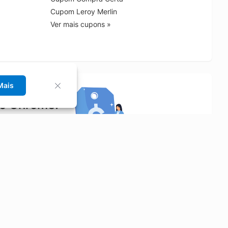
Cupom Leroy Merlin
Ver mais cupons »
Mais
no Chrome!
rrinho de compras.
Saiba mais
Economizar
Siga-nos
Aluguel de Carros
Facebook