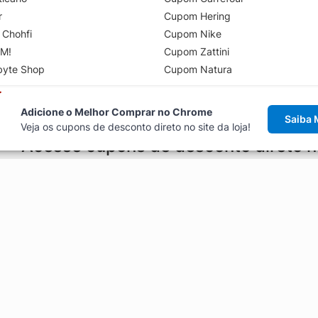
r
Cupom Hering
 Chohfi
Cupom Nike
M!
Cupom Zattini
byte Shop
Cupom Natura
Adicione o Melhor Comprar no Chrome
Saiba 
Veja os cupons de desconto direto no site da loja!
Acesse cupons de desconto direto 
aviso de cupons antes de finalizar uma compra online, direto no ca
Explorar
ódigos promocionais, ofertas e
Artigos