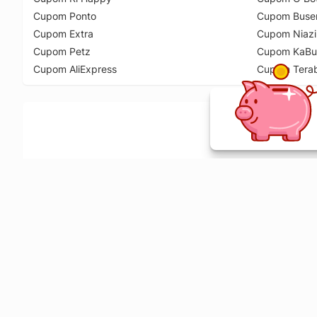
Cupom Ponto
Cupom Buse
Cupom Extra
Cupom Niazi
Cupom Petz
Cupom KaBu
Cupom AliExpress
Cupom Tera
Ative a extensão de descontos e receba 
Sobre o Melhor Comprar
O Melhor Comprar é especializado em cupons de desconto, c