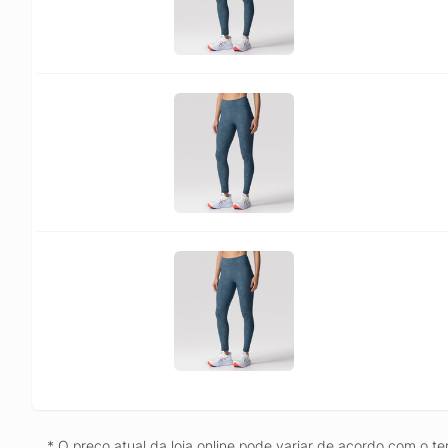
* O preço atual da loja online pode variar de acordo com o te