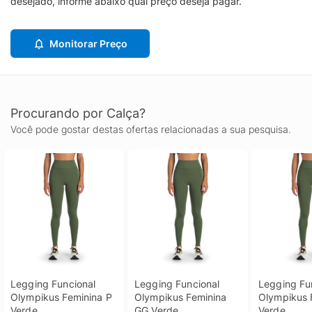
desejado, informe abaixo qual preço deseja pagar.
Monitorar Preço
Procurando por Calça?
Você pode gostar destas ofertas relacionadas a sua pesquisa.
Legging Funcional 
Legging Funcional 
Legging Fun
Olympikus Feminina P 
Olympikus Feminina 
Olympikus 
Verde
GG Verde
Verde