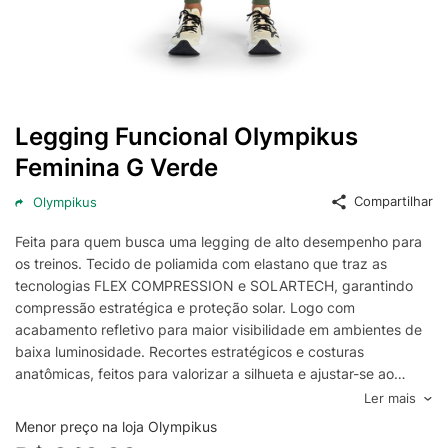
Legging Funcional Olympikus
Feminina G Verde
Compartilhar
Olympikus
Feita para quem busca uma legging de alto desempenho para
os treinos. Tecido de poliamida com elastano que traz as
tecnologias FLEX COMPRESSION e SOLARTECH, garantindo
compressão estratégica e proteção solar. Logo com
acabamento refletivo para maior visibilidade em ambientes de
baixa luminosidade. Recortes estratégicos e costuras
anatômicas, feitos para valorizar a silhueta e ajustar-se ao
corpo. Cós duplo com elástico interno que garante suporte
Ler mais
extra nos treinos. Dois bolsos laterais garantem praticidade
Menor preço na loja Olympikus
para levar objetos essenciais. Bolso extra nas costas, ideal para