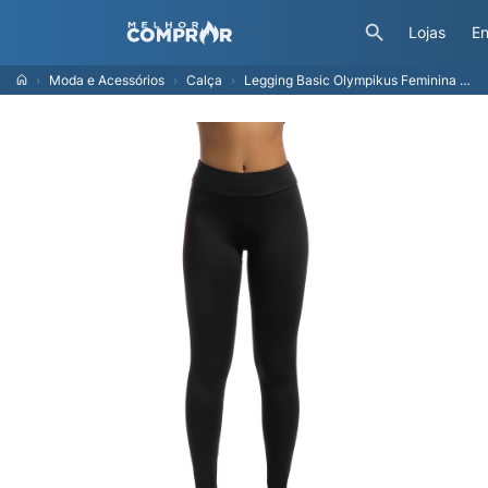
Lojas
En
Moda e Acessórios
Calça
Legging Basic Olympikus Feminina P Preto