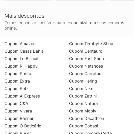
Mais descontos
Temos cupons disponíveis para economizar em suas compras
online.
Cupom Amazon
Cupom Terabyte Shop
Cupom Casas Bahia
Cupom Centauro
Cupom Le Biscuit
Cupom Fast Shop
Cupom Ri Happy
Cupom Netshoes
Cupom Ponto
Cupom Carrefour
Cupom Extra
Cupom Hering
Cupom Petz
Cupom Nike
Cupom AliExpress
Cupom Zattini
Cupom C&A
Cupom Natura
Cupom Vivara
Cupom Mobly
Cupom Renner
Cupom Decathlon
Cupom O Boticário
Cupom Cobasi
Cupom Buser
Cupom Compra Certa