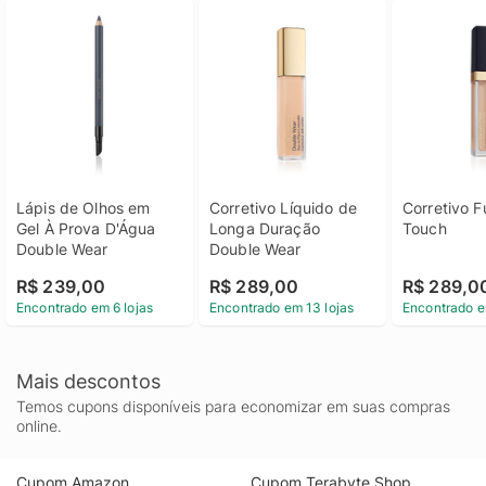
Lápis de Olhos em 
Corretivo Líquido de 
Corretivo Fu
Gel À Prova D'Água 
Longa Duração 
Touch
Double Wear
Double Wear
R$ 239,00
R$ 289,00
R$ 289,0
Encontrado em 6 lojas
Encontrado em 13 lojas
Encontrado e
Mais descontos
Temos cupons disponíveis para economizar em suas compras
online.
Cupom Amazon
Cupom Terabyte Shop