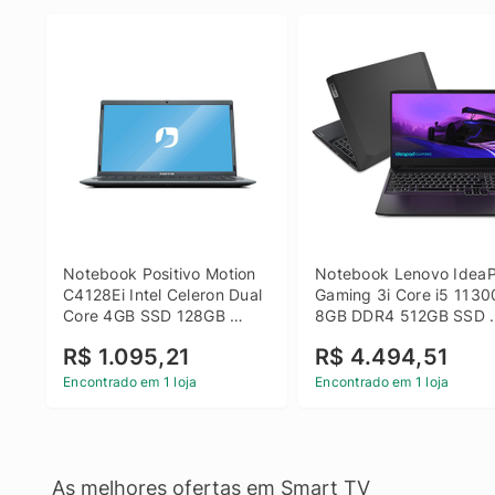
Notebook Positivo Motion 
Notebook Lenovo IdeaP
C4128Ei Intel Celeron Dual 
Gaming 3i Core i5 1130
Core 4GB SSD 128GB 
8GB DDR4 512GB SSD 
Linux 14 - 3002181
GTX 1650 4GB 15.6 FHD
R$ 1.095,21
R$ 4.494,51
Linux - Preto
Encontrado em 1 loja
Encontrado em 1 loja
As melhores ofertas em Smart TV