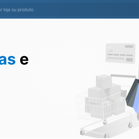
tas
e