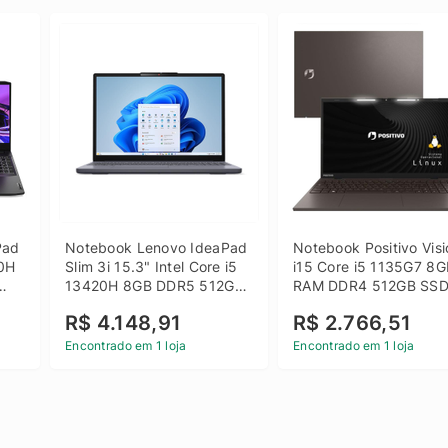
ad 
Notebook Lenovo IdeaPad 
Notebook Positivo Visi
0H 
Slim 3i 15.3" Intel Core i5 
i15 Core i5 1135G7 8G
13420H 8GB DDR5 512GB 
RAM DDR4 512GB SSD
 
SSD Win 11 Home
15.6 Full HD Linux - C
R$ 4.148,91
R$ 2.766,51
Encontrado em 1 loja
Encontrado em 1 loja