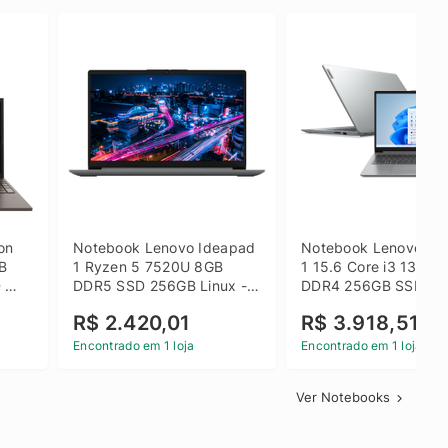
on 
Notebook Lenovo Ideapad 
Notebook Lenovo Ide
B 
1 Ryzen 5 7520U 8GB 
1 15.6 Core i3 1315U
 
DDR5 SSD 256GB Linux - 
DDR4 256GB SSD FH
inza
82X5S00100
Windows 11 Home Ci
R$ 2.420,01
R$ 3.918,51
Encontrado em 1 loja
Encontrado em 1 loja
Ver Notebooks