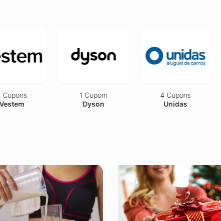
pons
1 Cupom
4 Cupons
tem
Dyson
Unidas