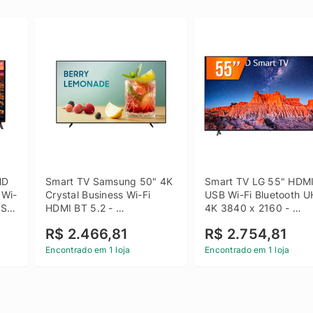
D 
Smart TV Samsung 50" 4K 
Smart TV LG 55" HDMI
 Wi-
Crystal Business Wi-Fi 
USB Wi-Fi Bluetooth U
SB 
HDMI BT 5.2 - 
4K 3840 x 2160 - 
LH50BEFH4GGXZD
55UQ801C0SB
R$ 2.466,81
R$ 2.754,81
Encontrado em 1 loja
Encontrado em 1 loja