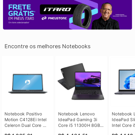
Encontre os melhores Notebooks
Notebook Positivo 
Notebook Lenovo 
Notebook L
Motion C4128Ei Intel 
IdeaPad Gaming 3i 
IdeaPad Sli
Celeron Dual Core 
Core i5 11300H 8GB 
Intel Core 
4GB SSD 128GB 
DDR4 512GB SSD 
8GB DDR5 