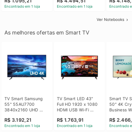
R$ 1.095,21
R$ 4.494,51
R$ 4.148,
Linux 14 - 3002181
GTX 1650 4GB 15.6 
SSD Win 1
Encontrado em 1 loja
Encontrado em 1 loja
Encontrado e
FHD Linux - Preto
Ver Notebooks
As melhores ofertas em Smart TV
TV Smart Samsung 
TV Smart LED 43" 
Smart TV S
55" 55AU7700 
Full HD 1920 x 1080 
50" 4K Crys
3840x2160 UHD 
HDMI USB Wi-Fi 
Business Wi
HDMI USB Wi-Fi 
Bluetooh 
BT 5.2 - 
R$ 3.192,21
R$ 1.763,91
R$ 2.466
Bluetooth
43LM631C0SB LG
LH50BEFH
Encontrado em 1 loja
Encontrado em 1 loja
Encontrado e