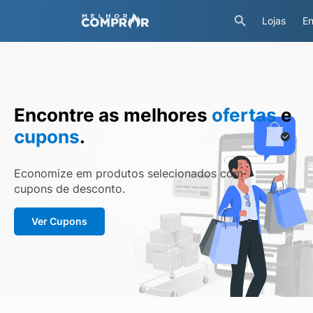
Lojas
En
Encontre as melhores
ofertas
e
cupons
.
Economize em produtos selecionados com
cupons de desconto.
Ver Cupons