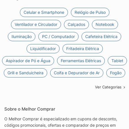
Celular e Smartphone
Relógio de Pulso
Ventilador e Circulador
Calçados
Notebook
Iluminação
PC / Computador
Cafeteira Elétrica
Liquidificador
Fritadeira Elétrica
Aspirador de Pó e Água
Ferramentas Elétricas
Tablet
Grill e Sanduicheira
Coifa e Depurador de Ar
Fogão
Ver Categorias
Sobre o Melhor Comprar
O Melhor Comprar é especializado em cupons de desconto,
códigos promocionais, ofertas e comparador de preços em