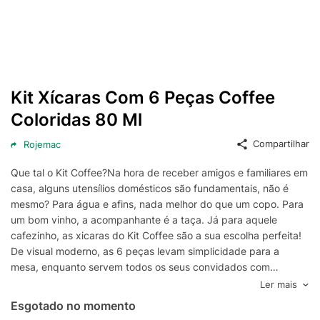
Kit Xícaras Com 6 Peças Coffee
Coloridas 80 Ml
Compartilhar
Rojemac
Que tal o Kit Coffee?Na hora de receber amigos e familiares em
casa, alguns utensílios domésticos são fundamentais, não é
mesmo? Para água e afins, nada melhor do que um copo. Para
um bom vinho, a acompanhante é a taça. Já para aquele
cafezinho, as xicaras do Kit Coffee são a sua escolha perfeita!
De visual moderno, as 6 peças levam simplicidade para a
mesa, enquanto servem todos os seus convidados com
praticidade. Ou seja, esse conjunto é a pedida ideal para quem
Ler mais
quer ter um café da manhã ou da tarde completo sem deixar a
Esgotado no momento
decoração e o bom gosto de lado.