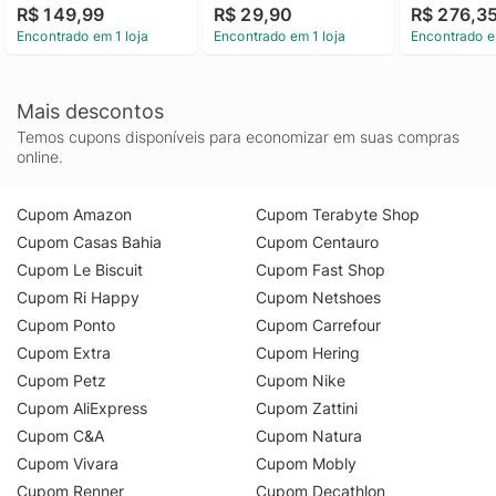
R$ 149,99
R$ 29,90
R$ 276,3
Encontrado em 1 loja
Encontrado em 1 loja
Encontrado e
Mais descontos
Temos cupons disponíveis para economizar em suas compras
online.
Cupom Amazon
Cupom Terabyte Shop
Cupom Casas Bahia
Cupom Centauro
Cupom Le Biscuit
Cupom Fast Shop
Cupom Ri Happy
Cupom Netshoes
Cupom Ponto
Cupom Carrefour
Cupom Extra
Cupom Hering
Cupom Petz
Cupom Nike
Cupom AliExpress
Cupom Zattini
Cupom C&A
Cupom Natura
Cupom Vivara
Cupom Mobly
Cupom Renner
Cupom Decathlon