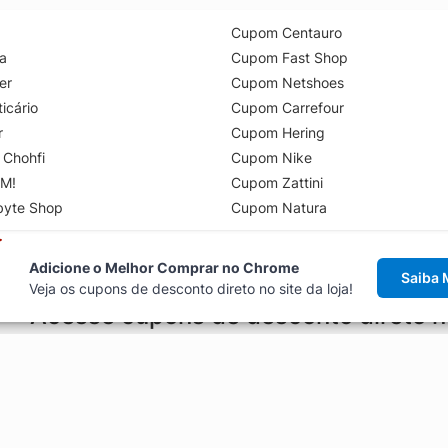
Cupom Centauro
a
Cupom Fast Shop
er
Cupom Netshoes
icário
Cupom Carrefour
r
Cupom Hering
 Chohfi
Cupom Nike
M!
Cupom Zattini
byte Shop
Cupom Natura
Adicione o Melhor Comprar no Chrome
Saiba 
Veja os cupons de desconto direto no site da loja!
Acesse cupons de desconto direto 
aviso de cupons antes de finalizar uma compra online, direto no ca