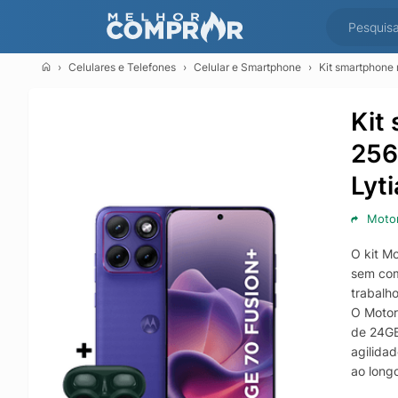
Celulares e Telefones
Celular e Smartphone
Kit smartphone m
Kit
256
Lyt
Motor
O kit M
sem com
trabalh
O Motor
de 24GB
agilida
ao longo
Para im