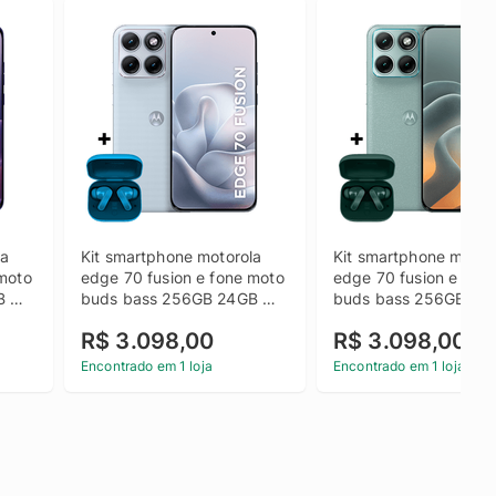
a 
Kit smartphone motorola 
Kit smartphone motoro
moto 
edge 70 fusion e fone moto 
edge 70 fusion e fone
 
buds bass 256GB 24GB 
buds bass 256GB 24G
 
(8GB RAM + 16GB RAM 
(8GB RAM + 16GB RA
R$ 3.098,00
R$ 3.098,00
ony 
Boost), camera 50MP Sony 
Boost), camera 50MP 
Lytia 710, Tela 1.5K 
Lytia 710, Tela 1.5K 
Encontrado em 1 loja
Encontrado em 1 loja
- 
extreme Amoled 144hz - 
extreme Amoled 144hz
Branco
Verde Claro