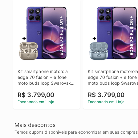
Kit smartphone motorola 
Kit smartphone motorola
edge 70 fusion + e fone 
edge 70 fusion + e fone 
moto buds loop Swarovski 
moto buds loop Swarovsk
Champagne 256B 24GB 
Ice Melt 256B 24GB (12
R$ 3.799,00
R$ 3.799,00
(12GB RAM + 12GB RAM 
RAM + 12GB RAM Boost),
Boost), camera 50MP Sony 
camera 50MP Sony Lytia
Encontrado em 1 loja
Encontrado em 1 loja
Lytia 710, Tela 1.5K 
710, Tela 1.5K extreme 
extreme Amoled 144hz - 
Amoled 144hz - Roxo
Roxo
Mais descontos
Temos cupons disponíveis para economizar em suas compras 