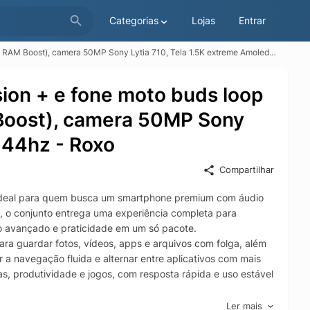
Categorias
Lojas
Entrar
ost), camera 50MP Sony Lytia 710, Tela 1.5K extreme Amoled 144hz - Roxo
ion + e fone moto buds loop
oost), camera 50MP Sony
144hz - Roxo
Compartilhar
 ideal para quem busca um smartphone premium com áudio
 o conjunto entrega uma experiência completa para
ho avançado e praticidade em um só pacote.
 guardar fotos, vídeos, apps e arquivos com folga, além
 navegação fluida e alternar entre aplicativos com mais
as, produtividade e jogos, com resposta rápida e uso estável
 capturar fotos mais nítidas e com boa definição,
Ler mais