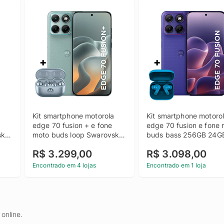
 
Kit smartphone motorola 
Kit smartphone motorol
edge 70 fusion + e fone 
edge 70 fusion e fone 
i 
moto buds loop Swarovski 
buds bass 256GB 24GB
GB 
Ice Melt 256B 24GB (12GB 
(8GB RAM + 16GB RAM
R$ 3.299,00
R$ 3.098,00
 
RAM + 12GB RAM Boost), 
Boost), camera 50MP S
 
camera 50MP Sony Lytia 
Lytia 710, Tela 1.5K 
Encontrado em 4 lojas
Encontrado em 1 loja
710, Tela 1.5K extreme 
extreme Amoled 144hz 
Amoled 144hz - Verde Claro
Roxo
online.