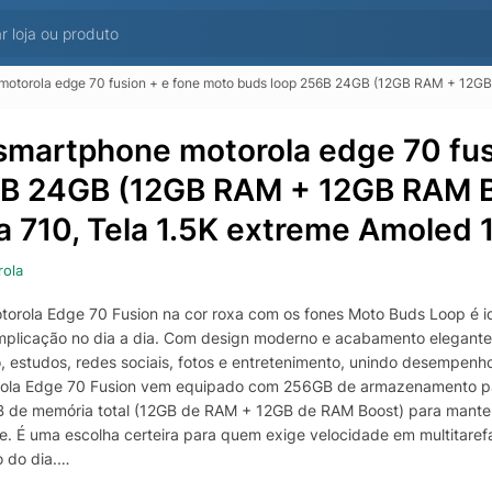
otorola edge 70 fusion + e fone moto buds loop 256B 24GB (12GB RAM + 12GB RAM Bo
 smartphone motorola edge 70 fus
B 24GB (12GB RAM + 12GB RAM B
ia 710, Tela 1.5K extreme Amoled 
ola
otorola Edge 70 Fusion na cor roxa com os fones Moto Buds Loop é
plicação no dia a dia. Com design moderno e acabamento elegante,
o, estudos, redes sociais, fotos e entretenimento, unindo desempen
ola Edge 70 Fusion vem equipado com 256GB de armazenamento para
 de memória total (12GB de RAM + 12GB de RAM Boost) para manter a
de. É uma escolha certeira para quem exige velocidade em multitaref
 do dia.
agens, a câmera principal de 50MP com sensor Sony Lytia 710 ajuda a