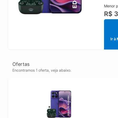
valoriz
Menor p
variado
R$ 3
para pos
A tela 
rolagem
atualiz
Com os 
Ir à
movimen
áudio p
Ofertas
Encontramos 1 oferta, veja abaixo.