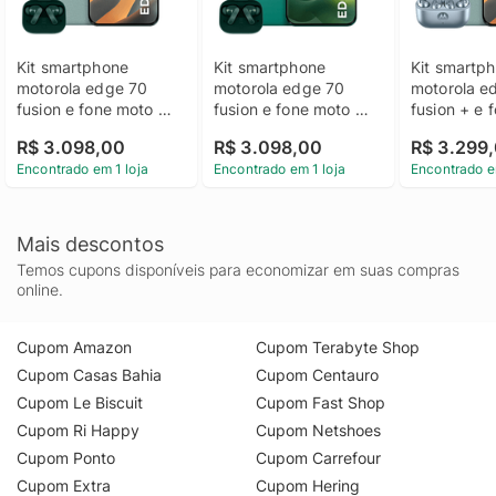
Kit smartphone 
Kit smartphone 
Kit smartph
motorola edge 70 
motorola edge 70 
motorola ed
fusion e fone moto 
fusion e fone moto 
fusion + e 
buds bass 256GB 
buds bass 256GB 
buds loop S
R$ 3.098,00
R$ 3.098,00
R$ 3.299
24GB (8GB RAM + 
24GB (8GB RAM + 
Ice Melt 2
Encontrado em 1 loja
Encontrado em 1 loja
Encontrado e
16GB RAM Boost), 
16GB RAM Boost), 
(12GB RAM 
camera 50MP Sony 
camera 50MP Sony 
RAM Boost)
Lytia 710, Tela 1.5K 
Lytia 710, Tela 1.5K 
50MP Sony L
extreme Amoled 
extreme Amoled 
Tela 1.5K e
Mais descontos
144hz - Verde Claro
144hz - Verde
Amoled 144
Temos cupons disponíveis para economizar em suas compras
Claro
online.
Cupom Amazon
Cupom Terabyte Shop
Cupom Casas Bahia
Cupom Centauro
Cupom Le Biscuit
Cupom Fast Shop
Cupom Ri Happy
Cupom Netshoes
Cupom Ponto
Cupom Carrefour
Cupom Extra
Cupom Hering