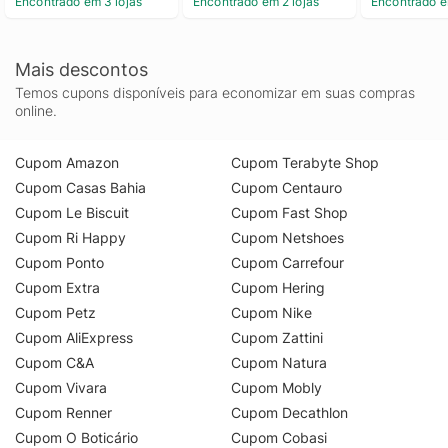
Encontrado em 3 lojas
Encontrado em 2 lojas
Encontrado e
Mais descontos
Temos cupons disponíveis para economizar em suas compras
online.
Cupom Amazon
Cupom Terabyte Shop
Cupom Casas Bahia
Cupom Centauro
Cupom Le Biscuit
Cupom Fast Shop
Cupom Ri Happy
Cupom Netshoes
Cupom Ponto
Cupom Carrefour
Cupom Extra
Cupom Hering
Cupom Petz
Cupom Nike
Cupom AliExpress
Cupom Zattini
Cupom C&A
Cupom Natura
Cupom Vivara
Cupom Mobly
Cupom Renner
Cupom Decathlon
Cupom O Boticário
Cupom Cobasi