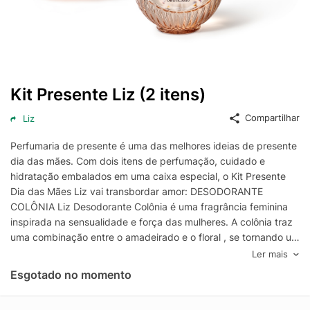
Kit Presente Liz (2 itens)
Compartilhar
Liz
Perfumaria de presente é uma das melhores ideias de presente
dia das mães. Com dois itens de perfumação, cuidado e
hidratação embalados em uma caixa especial, o Kit Presente
Dia das Mães Liz vai transbordar amor: DESODORANTE
COLÔNIA Liz Desodorante Colônia é uma fragrância feminina
inspirada na sensualidade e força das mulheres. A colônia traz
uma combinação entre o amadeirado e o floral , se tornando um
produto repleto de personalidade. Marcante e com alta fixação,
Ler mais
Liz é da família olfativa Amadeirada Floral . CREME
Esgotado no momento
DESODORANTE HIDRATANTE CORPORAL Para complementar
a sua rotina de cuidados pessoais e potencializar a