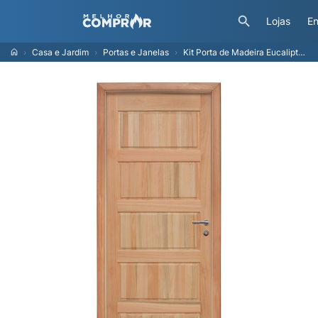
Lojas
En
Casa e Jardim
Portas e Janelas
Kit Porta de Madeira Eucalipto Rondosul P06 Externa, Abertura à Esquerda 213x85 cm