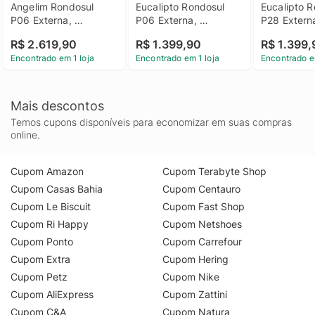
Angelim Rondosul 
Eucalipto Rondosul 
Eucalipto R
P06 Externa, 
P06 Externa, 
P28 Externa
Abertura à Esquerda 
Abertura à Direita 
à Esquerda
R$ 2.619,90
R$ 1.399,90
R$ 1.399,
213x85 cm
213x85 cm
cm
Encontrado em 1 loja
Encontrado em 1 loja
Encontrado e
Mais descontos
Temos cupons disponíveis para economizar em suas compras
online.
Cupom Amazon
Cupom Terabyte Shop
Cupom Casas Bahia
Cupom Centauro
Cupom Le Biscuit
Cupom Fast Shop
Cupom Ri Happy
Cupom Netshoes
Cupom Ponto
Cupom Carrefour
Cupom Extra
Cupom Hering
Cupom Petz
Cupom Nike
Cupom AliExpress
Cupom Zattini
Cupom C&A
Cupom Natura