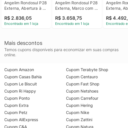
Angelim Rondosul P28 
Angelim Rondosul P28 
Angelim Ro
Externa, Abertura à 
Externa, Marco com 
Externa, Ab
Esquerda 213x85 cm
Vitrô, Abertura à 
Esquerda 
R$ 2.836,05
R$ 3.658,75
R$ 4.492
Esquerda 213x109 cm
Encontrado em 1 loja
Encontrado em 1 loja
Encontrado e
Mais descontos
Temos cupons disponíveis para economizar em suas compras
online.
Cupom Amazon
Cupom Terabyte Shop
Cupom Casas Bahia
Cupom Centauro
Cupom Le Biscuit
Cupom Fast Shop
Cupom Ri Happy
Cupom Netshoes
Cupom Ponto
Cupom Carrefour
Cupom Extra
Cupom Hering
Cupom Petz
Cupom Nike
Cupom AliExpress
Cupom Zattini
Cupom C&A
Cupom Natura