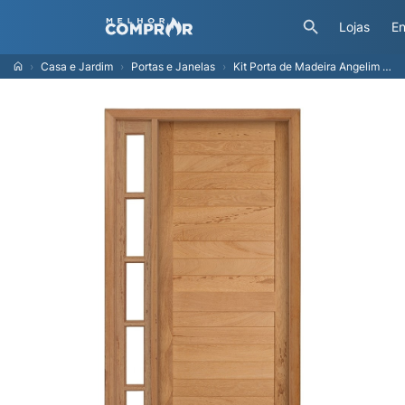
Lojas
En
Casa e Jardim
Portas e Janelas
Kit Porta de Madeira Angelim Rondosul, 119 x 2,13 Abertura à Esquerda, P28