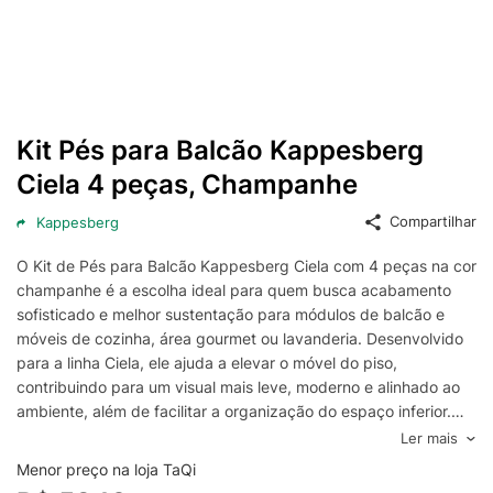
Kit Pés para Balcão Kappesberg
Ciela 4 peças, Champanhe
Compartilhar
Kappesberg
O Kit de Pés para Balcão Kappesberg Ciela com 4 peças na cor
champanhe é a escolha ideal para quem busca acabamento
sofisticado e melhor sustentação para módulos de balcão e
móveis de cozinha, área gourmet ou lavanderia. Desenvolvido
para a linha Ciela, ele ajuda a elevar o móvel do piso,
contribuindo para um visual mais leve, moderno e alinhado ao
ambiente, além de facilitar a organização do espaço inferior.
Com design discreto e tonalidade champanhe, este kit de pés
Ler mais
permite harmonização fácil com diferentes estilos de
Menor preço na loja TaQi
decoração e combinações de cores, valorizando o conjunto do