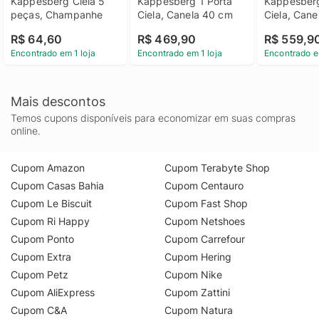
Kappesberg Ciela 5 
Kappesberg 1 Porta 
Kappesberg
peças, Champanhe
Ciela, Canela 40 cm
Ciela, Can
R$ 64,60
R$ 469,90
R$ 559,9
Encontrado em 1 loja
Encontrado em 1 loja
Encontrado e
Mais descontos
Temos cupons disponíveis para economizar em suas compras
online.
Cupom Amazon
Cupom Terabyte Shop
Cupom Casas Bahia
Cupom Centauro
Cupom Le Biscuit
Cupom Fast Shop
Cupom Ri Happy
Cupom Netshoes
Cupom Ponto
Cupom Carrefour
Cupom Extra
Cupom Hering
Cupom Petz
Cupom Nike
Cupom AliExpress
Cupom Zattini
Cupom C&A
Cupom Natura