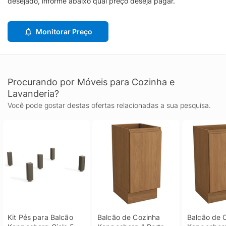
desejado, informe abaixo qual preço deseja pagar.
Monitorar Preço
Procurando por Móveis para Cozinha e
Lavanderia?
Você pode gostar destas ofertas relacionadas a sua pesquisa.
Kit Pés para Balcão 
Balcão de Cozinha 
Balcão de C