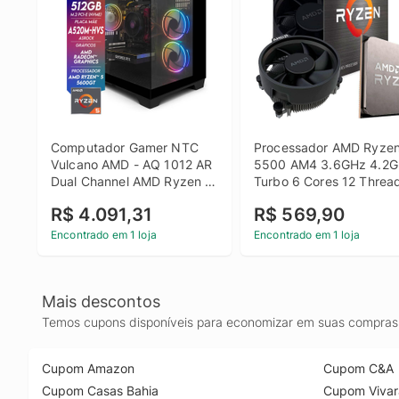
Computador Gamer NTC 
Processador AMD Ryzen
Vulcano AMD - AQ 1012 AR 
5500 AM4 3.6GHz 4.2G
Dual Channel AMD Ryzen 5 
Turbo 6 Cores 12 Thread
5600GT 16GB DDR4 
16MB C/Cooler S/Vídeo
R$ 4.091,31
R$ 569,90
Radeon Graphics 512GB 
SSD C/ 3 Fans
Encontrado em 1 loja
Encontrado em 1 loja
Mais descontos
Temos cupons disponíveis para economizar em suas compras 
Cupom Amazon
Cupom C&A
Cupom Casas Bahia
Cupom Vivar