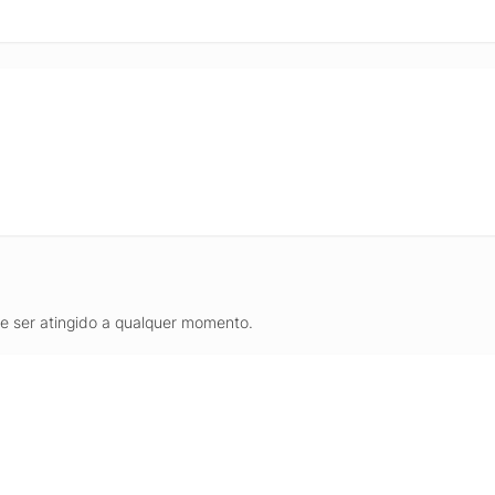
 permitindo expandir memória e armazenamento conforme a sua neces
m Husky, entregando um PC pronto para uso, com componentes instal
 dia.
de ser atingido a qualquer momento.