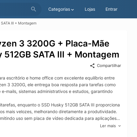
Categorias
Lojas
Entrar
 SATA III + Montagem
Ryzen 3 3200G + Placa-Mãe
 512GB SATA III + Montagem
Compartilhar
 escritório e home office com excelente equilíbrio entre
en 3 3200G, ele entrega boa resposta para tarefas como
e-mails, sistemas administrativos e estudos, garantindo
tarefas, enquanto o SSD Husky 512GB SATA III proporciona
tos mais velozes, melhorando diretamente a produtividade.
itindo uso sem placa de vídeo dedicada para aplicações
Ler mais
om ótima compatibilidade e possibilidades de upgrade