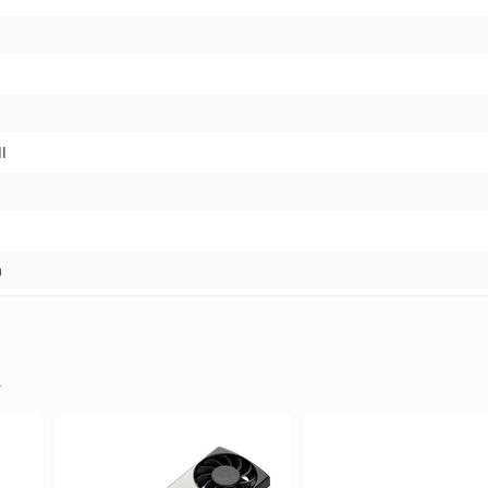
I
a
.