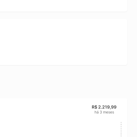
sidade. Para maior comodidade e segurança, o kit inclui
ados e configurados para facilitar sua rotina desde o
R$ 2.219,99
há 3 meses