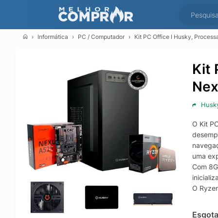
Informática
PC / Computador
Kit PC Office I Husky, Proc
Kit
Nex
Husk
O Kit P
desempe
navegaç
uma expe
Com 8GB
inicial
O Ryzen
cotidia
A placa
Esgot