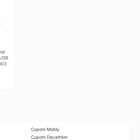
al 
USB 
7303
Cupom Mobly
Cupom Decathlon