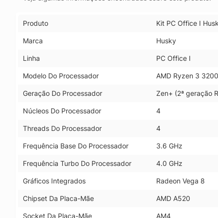
Produto
Kit PC Office I H
Marca
Husky
Linha
PC Office I
Modelo Do Processador
AMD Ryzen 3 320
Geração Do Processador
Zen+ (2ª geração 
Núcleos Do Processador
4
Threads Do Processador
4
Frequência Base Do Processador
3.6 GHz
Frequência Turbo Do Processador
4.0 GHz
Gráficos Integrados
Radeon Vega 8
Chipset Da Placa-Mãe
AMD A520
Socket Da Placa-Mãe
AM4