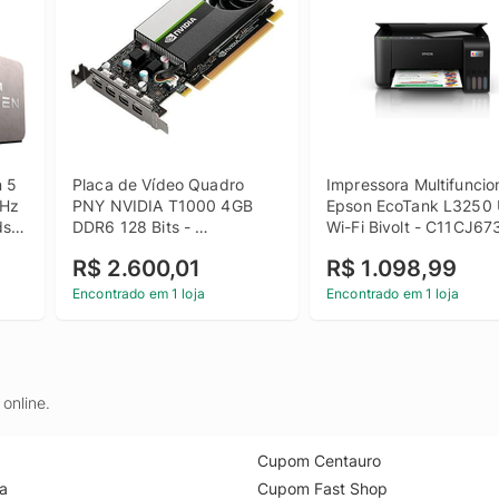
 5 
Placa de Vídeo Quadro 
Impressora Multifuncion
Hz 
PNY NVIDIA T1000 4GB 
Epson EcoTank L3250 
s 
DDR6 128 Bits - 
Wi-Fi Bivolt - C11CJ6
VCNT1000-PB
R$ 2.600,01
R$ 1.098,99
Encontrado em 1 loja
Encontrado em 1 loja
online.
Cupom Centauro
a
Cupom Fast Shop