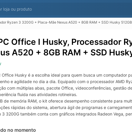
essador Ryzen 3 3200G + Placa-Mãe Nexus A520 + 8GB RAM + SSD Husky 512GB
 PC Office I Husky, Processador 
us A520 + 8GB RAM + SSD Husky
y
C Office Husky é a escolha ideal para quem busca um computador para
nho e agilidade no dia a dia. Equipado com o processador AMD Ryz
ão com múltiplas abas, pacote Office, videoconferências, gestão de 
riência fluida nas atividades rotineiras.
 de memória RAM, o kit oferece desempenho consistente para multi
izações rápidas do sistema, abertura ágil de programas e carregamen
 3 3200G também conta com gráficos integrados Radeon Vega, perm
nas e reprodução de conteúdo em alta qualidade.
-mãe Nexus A520 traz uma base atual e confiável para o conjunto, c
ado no momento