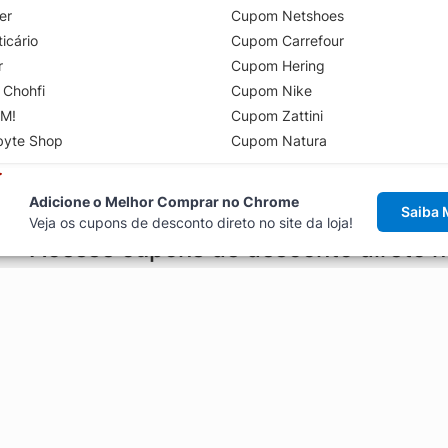
er
Cupom Netshoes
icário
Cupom Carrefour
r
Cupom Hering
 Chohfi
Cupom Nike
M!
Cupom Zattini
byte Shop
Cupom Natura
Adicione o Melhor Comprar no Chrome
Saiba 
Veja os cupons de desconto direto no site da loja!
Acesse cupons de desconto direto 
aviso de cupons antes de finalizar uma compra online, direto no ca