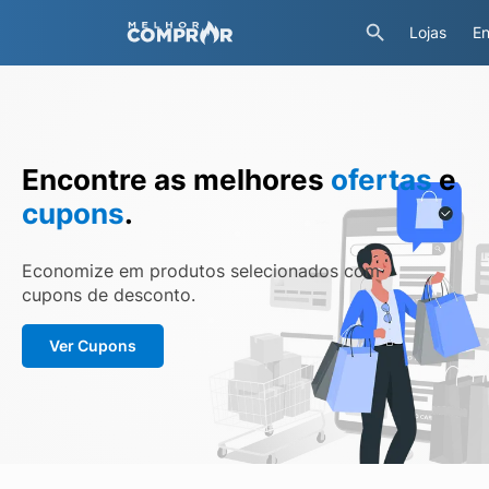
Lojas
En
Encontre as melhores
ofertas
e
cupons
.
Economize em produtos selecionados com
cupons de desconto.
Ver Cupons