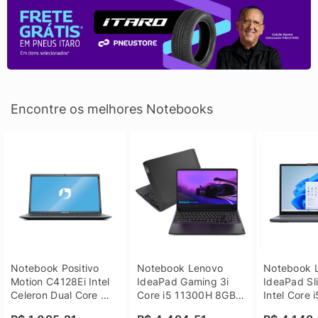
Encontre os melhores Notebooks
Notebook Positivo 
Notebook Lenovo 
Notebook L
Motion C4128Ei Intel 
IdeaPad Gaming 3i 
IdeaPad Sli
Celeron Dual Core 
Core i5 11300H 8GB 
Intel Core 
4GB SSD 128GB 
DDR4 512GB SSD 
8GB DDR5 