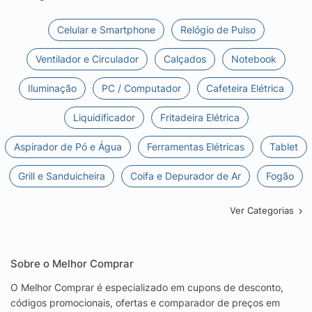
Celular e Smartphone
Relógio de Pulso
Ventilador e Circulador
Calçados
Notebook
Iluminação
PC / Computador
Cafeteira Elétrica
Liquidificador
Fritadeira Elétrica
Aspirador de Pó e Água
Ferramentas Elétricas
Tablet
Grill e Sanduicheira
Coifa e Depurador de Ar
Fogão
Ver Categorias
Sobre o Melhor Comprar
O Melhor Comprar é especializado em cupons de desconto,
códigos promocionais, ofertas e comparador de preços em