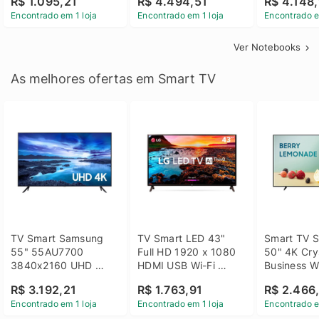
R$ 1.095,21
R$ 4.494,51
R$ 4.148,
Linux 14 - 3002181
GTX 1650 4GB 15.6 
SSD Win 1
Encontrado em 1 loja
Encontrado em 1 loja
Encontrado e
FHD Linux - Preto
Ver Notebooks
As melhores ofertas em Smart TV
TV Smart Samsung 
TV Smart LED 43" 
Smart TV S
55" 55AU7700 
Full HD 1920 x 1080 
50" 4K Crys
3840x2160 UHD 
HDMI USB Wi-Fi 
Business Wi
HDMI USB Wi-Fi 
Bluetooh 
BT 5.2 - 
R$ 3.192,21
R$ 1.763,91
R$ 2.466
Bluetooth
43LM631C0SB LG
LH50BEFH
Encontrado em 1 loja
Encontrado em 1 loja
Encontrado e