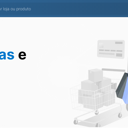
tas
e