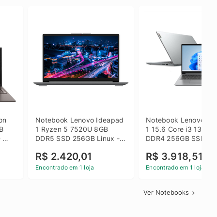
on 
Notebook Lenovo Ideapad 
Notebook Lenovo Ide
B 
1 Ryzen 5 7520U 8GB 
1 15.6 Core i3 1315U
 
DDR5 SSD 256GB Linux - 
DDR4 256GB SSD FH
inza
82X5S00100
Windows 11 Home Ci
R$ 2.420,01
R$ 3.918,51
Encontrado em 1 loja
Encontrado em 1 loja
Ver Notebooks