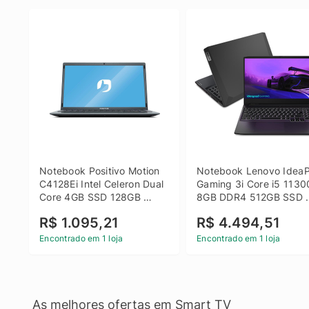
Notebook Positivo Motion 
Notebook Lenovo IdeaP
C4128Ei Intel Celeron Dual 
Gaming 3i Core i5 1130
Core 4GB SSD 128GB 
8GB DDR4 512GB SSD 
Linux 14 - 3002181
GTX 1650 4GB 15.6 FHD
R$ 1.095,21
R$ 4.494,51
Linux - Preto
Encontrado em 1 loja
Encontrado em 1 loja
As melhores ofertas em Smart TV