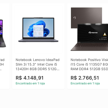
ad 
Notebook Lenovo IdeaPad 
Notebook Positivo Visi
0H 
Slim 3i 15.3" Intel Core i5 
i15 Core i5 1135G7 8G
13420H 8GB DDR5 512GB 
RAM DDR4 512GB SSD
 
SSD Win 11 Home
15.6 Full HD Linux - C
R$ 4.148,91
R$ 2.766,51
Encontrado em 1 loja
Encontrado em 1 loja