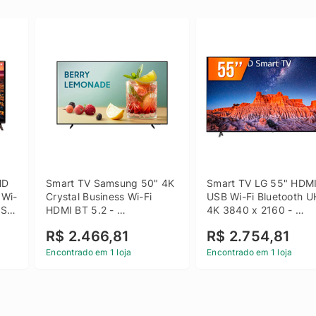
D 
Smart TV Samsung 50" 4K 
Smart TV LG 55" HDMI
 Wi-
Crystal Business Wi-Fi 
USB Wi-Fi Bluetooth U
SB 
HDMI BT 5.2 - 
4K 3840 x 2160 - 
LH50BEFH4GGXZD
55UQ801C0SB
R$ 2.466,81
R$ 2.754,81
Encontrado em 1 loja
Encontrado em 1 loja