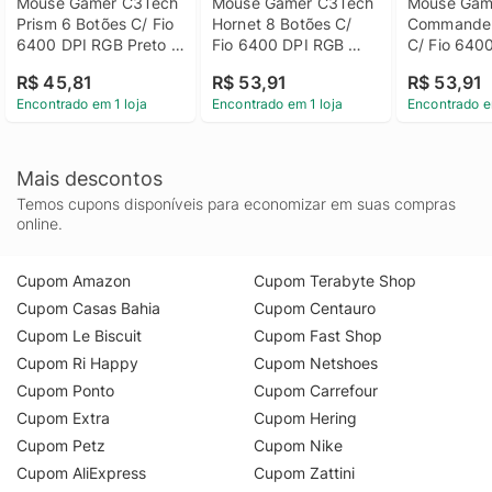
Mouse Gamer C3Tech 
Mouse Gamer C3Tech 
Mouse Gam
Prism 6 Botões C/ Fio 
Hornet 8 Botões C/ 
Commander 
6400 DPI RGB Preto - 
Fio 6400 DPI RGB 
C/ Fio 6400
MG-340BK
Preto - MG-310BK
Preto - M
R$ 45,81
R$ 53,91
R$ 53,91
Encontrado em 1 loja
Encontrado em 1 loja
Encontrado e
Mais descontos
Temos cupons disponíveis para economizar em suas compras
online.
Cupom Amazon
Cupom Terabyte Shop
Cupom Casas Bahia
Cupom Centauro
Cupom Le Biscuit
Cupom Fast Shop
Cupom Ri Happy
Cupom Netshoes
Cupom Ponto
Cupom Carrefour
Cupom Extra
Cupom Hering
Cupom Petz
Cupom Nike
Cupom AliExpress
Cupom Zattini