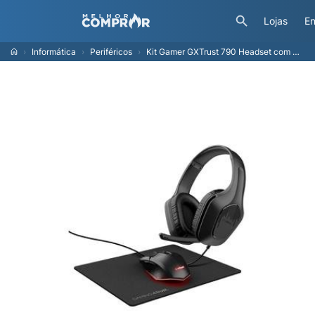
Lojas
En
Informática
Periféricos
Kit Gamer GXTrust 790 Headset com Microfone, Mouse LED 6400 DPI, Mousepad Antiderrapante, Preto - 25117