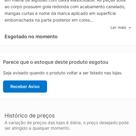
ao corpo possuem gola redonda com acabamento canelado,
mangas curtas e nome da marca aplicado em superfície
emborrachada na parte posterior em cores
contrastantes. Especificações & Cuidados:Lavar na
Ler mais
máquinaComposição: 100% AlgodãoCor: Preto, BrancoMarca:
Esgotado no momento
Hugo
Parece que o estoque deste produto esgotou
Seja avisado quando o produto voltar a ser listado nas lojas.
Receber Aviso
Histórico de preços
A variação de preços das lojas é diária, o preço desejado pode
ser atingido a qualquer momento.