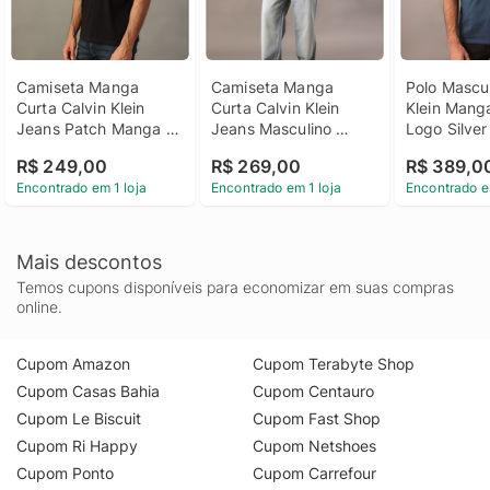
Camiseta Manga 
Camiseta Manga 
Polo Mascul
Curta Calvin Klein 
Curta Calvin Klein 
Klein Manga
Jeans Patch Manga - 
Jeans Masculino 
Logo Silver 
Preto Camiseta 
Oversized Calvin 
Indigo Polo
R$ 249,00
R$ 269,00
R$ 389,0
Manga Curta Calvin 
Klein Manga - Caqui 
Calvin Klei
Encontrado em 1 loja
Encontrado em 1 loja
Encontrado e
Klein Jeans Patch 
Medio Camiseta 
Curta Logo S
Manga Preto g
Manga Curta Calvin 
Jersey Indi
Klein Jeans Masculino 
Oversized Calvin 
Mais descontos
Klein Manga Caqui 
Temos cupons disponíveis para economizar em suas compras
Medio p
online.
Cupom Amazon
Cupom Terabyte Shop
Cupom Casas Bahia
Cupom Centauro
Cupom Le Biscuit
Cupom Fast Shop
Cupom Ri Happy
Cupom Netshoes
Cupom Ponto
Cupom Carrefour