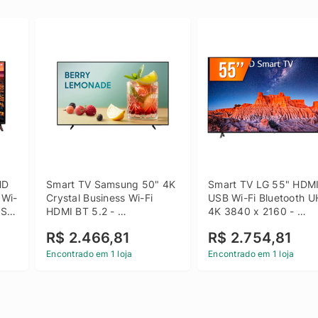
D 
Smart TV Samsung 50" 4K 
Smart TV LG 55" HDMI
 Wi-
Crystal Business Wi-Fi 
USB Wi-Fi Bluetooth U
SB 
HDMI BT 5.2 - 
4K 3840 x 2160 - 
LH50BEFH4GGXZD
55UQ801C0SB
R$ 2.466,81
R$ 2.754,81
Encontrado em 1 loja
Encontrado em 1 loja