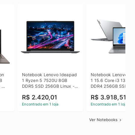
on 
Notebook Lenovo Ideapad 
Notebook Lenovo Ide
B 
1 Ryzen 5 7520U 8GB 
1 15.6 Core i3 1315U
 
DDR5 SSD 256GB Linux - 
DDR4 256GB SSD FH
inza
82X5S00100
Windows 11 Home Ci
R$ 2.420,01
R$ 3.918,51
Encontrado em 1 loja
Encontrado em 1 loja
Ver Notebooks