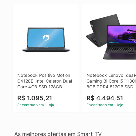
Notebook Positivo Motion 
Notebook Lenovo IdeaP
C4128Ei Intel Celeron Dual 
Gaming 3i Core i5 1130
Core 4GB SSD 128GB 
8GB DDR4 512GB SSD 
Linux 14 - 3002181
GTX 1650 4GB 15.6 FHD
R$ 1.095,21
R$ 4.494,51
Linux - Preto
Encontrado em 1 loja
Encontrado em 1 loja
As melhores ofertas em Smart TV