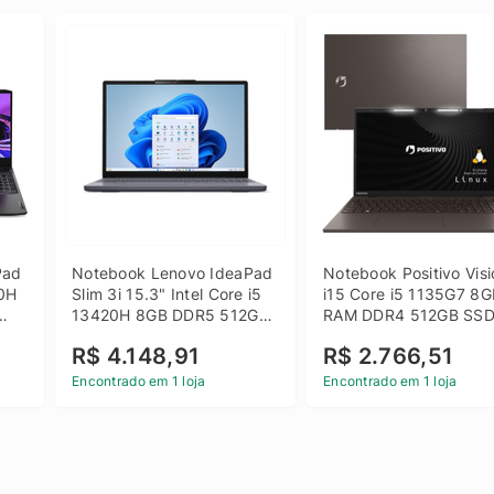
ad 
Notebook Lenovo IdeaPad 
Notebook Positivo Visi
0H 
Slim 3i 15.3" Intel Core i5 
i15 Core i5 1135G7 8G
13420H 8GB DDR5 512GB 
RAM DDR4 512GB SSD
 
SSD Win 11 Home
15.6 Full HD Linux - C
R$ 4.148,91
R$ 2.766,51
Encontrado em 1 loja
Encontrado em 1 loja