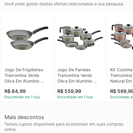
Você pode gostar destas ofertas relacionadas a sua pesquisa.
Jogo De Frigideiras 
Jogo De Panelas 
Kit Cozinha 
Tramontina Verde 
Tramontina Verde 
Tramontina 
Oliva Em Alumínio 
Oliva Em Alumínio 
Natural Em 
Com Revestimento 
Com Revestimento 
Com Revest
R$ 84,99
R$ 559,99
R$ 569,9
Antiaderente Starflon 
Antiaderente Starflon 
Antiaderent
Encontrado em 1 loja
Encontrado em 1 loja
Encontrado e
Max Michigan 2 Peças
Max Michigan 7 Peças
Max Michig
Peças
Mais descontos
Temos cupons disponíveis para economizar em suas compras
online.