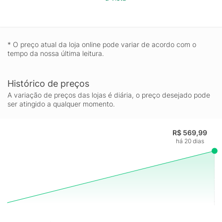
cabos com furo passante possibilitando que sejam pendurado
na sua cozinha; - Revestimento interno e externo de
antiaderente Starflon Max que não gruda, é fácil de limpar,
mais durável e não é prejudicial à saúde, pois é livre de PFOA.
* O preço atual da loja online pode variar de acordo com o
tempo da nossa última leitura.
Histórico de preços
A variação de preços das lojas é diária, o preço desejado pode
ser atingido a qualquer momento.
R$ 569,99
há 20 dias