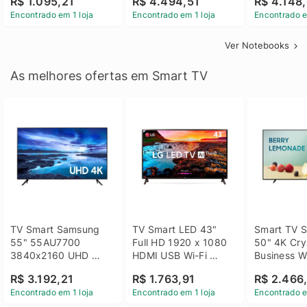
R$ 1.095,21
R$ 4.494,51
R$ 4.148,
Linux 14 - 3002181
GTX 1650 4GB 15.6 
SSD Win 1
Encontrado em 1 loja
Encontrado em 1 loja
Encontrado e
FHD Linux - Preto
Ver Notebooks
As melhores ofertas em Smart TV
TV Smart Samsung 
TV Smart LED 43" 
Smart TV S
55" 55AU7700 
Full HD 1920 x 1080 
50" 4K Crys
3840x2160 UHD 
HDMI USB Wi-Fi 
Business Wi
HDMI USB Wi-Fi 
Bluetooh 
BT 5.2 - 
R$ 3.192,21
R$ 1.763,91
R$ 2.466
Bluetooth
43LM631C0SB LG
LH50BEFH
Encontrado em 1 loja
Encontrado em 1 loja
Encontrado e