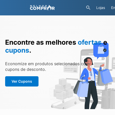
Lojas
En
Encontre as melhores
ofertas
e
cupons
.
Economize em produtos selecionados com
cupons de desconto.
Ver Cupons