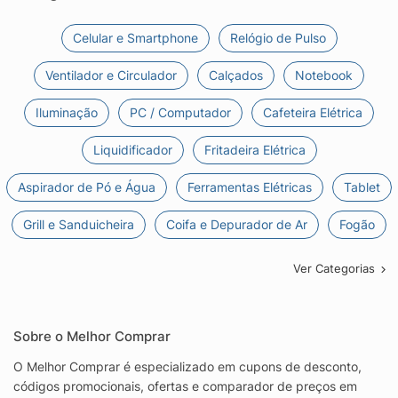
Celular e Smartphone
Relógio de Pulso
Ventilador e Circulador
Calçados
Notebook
Iluminação
PC / Computador
Cafeteira Elétrica
Liquidificador
Fritadeira Elétrica
Aspirador de Pó e Água
Ferramentas Elétricas
Tablet
Grill e Sanduicheira
Coifa e Depurador de Ar
Fogão
Ver Categorias
Sobre o Melhor Comprar
O Melhor Comprar é especializado em cupons de desconto,
códigos promocionais, ofertas e comparador de preços em