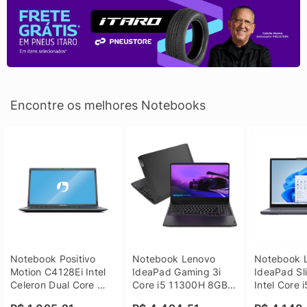
Encontre os melhores Notebooks
Notebook Positivo 
Notebook Lenovo 
Notebook L
Motion C4128Ei Intel 
IdeaPad Gaming 3i 
IdeaPad Sli
Celeron Dual Core 
Core i5 11300H 8GB 
Intel Core 
4GB SSD 128GB 
DDR4 512GB SSD 
8GB DDR5 