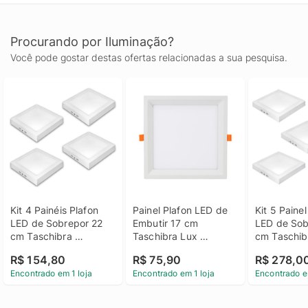
Procurando por Iluminação?
Você pode gostar destas ofertas relacionadas a sua pesquisa.
Kit 4 Painéis Plafon 
Painel Plafon LED de 
Kit 5 Painel
LED de Sobrepor 22 
Embutir 17 cm 
LED de Sob
cm Taschibra 
Taschibra Lux 
cm Taschibr
Quadrado 18W, Luz 
Recuado Quadrado 
Quadrado 2
R$ 154,80
R$ 75,90
R$ 278,0
Branca 6500K
18W, Luz Branca 
Branca 65
Encontrado em 1 loja
Encontrado em 1 loja
Encontrado e
6500K