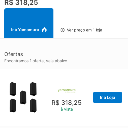
R$ 318,25
varanda, terraço ou área gourmet. As arandelas ainda possuem
dois fachos de luz ajustáveis que garantem diferentes efeitos
nos espaços. Disponível nas cores branca ou preta.O prazo de
garantia do fabricante não abrange quebras, trincas em vidros
ou acrílicos.
Ir à Yamamura
Ver preço em 1 loja
Ofertas
Encontramos 1 oferta, veja abaixo.
Ir à Loja
R$ 318,25
à vista