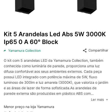
Kit 5 Arandelas Led Abs 5W 3000K
Ip65 0 A 60° Block
Compartilhar
Yamamura Collection
O kit com 5 arandelas LED da Yamamura Collection, também
conhecida como luminária de parede, proporciona uma luz
difusa confortável aos seus ambientes externos. Cada peça
possui LED integrado com potência máxima de 5W, fluxo
luminoso de 300lm e luz amarela (3000K), que valoriza o jardim
e as áreas de lazer de forma sofisticada.As arandelas de
parede externa são produzidas em plástico ABS com
acabamento fosco. Além disso, possuem grau de proteção
Ler mais
IP65, isso significa que são resistentes à poeira e jatos de
Menor preço na loja Yamamura
água, podendo ser utilizadas em corredores, jardins, fachada,