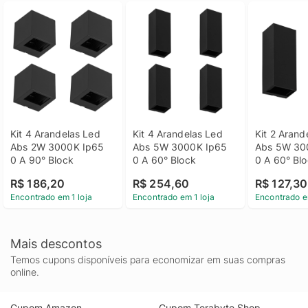
Kit 4 Arandelas Led 
Kit 4 Arandelas Led 
Kit 2 Arand
Abs 2W 3000K Ip65 
Abs 5W 3000K Ip65 
Abs 5W 300
0 A 90° Block
0 A 60° Block
0 A 60° Bl
R$ 186,20
R$ 254,60
R$ 127,30
Encontrado em 1 loja
Encontrado em 1 loja
Encontrado e
Mais descontos
Temos cupons disponíveis para economizar em suas compras
online.
Cupom Amazon
Cupom Terabyte Shop