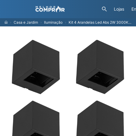
Lojas
En
Casa e Jardim
Iluminação
Kit 4 Arandelas Led Abs 2W 3000K Ip65 0 A 90° Block