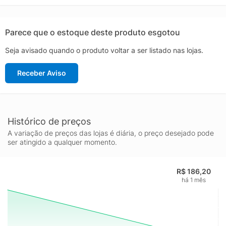
varandas, terraços ou áreas gourmet. As arandelas ainda
possuem facho de luz ajustável, garantindo diferentes efeitos
nos espaços. Disponíveis nas cores branca ou preta.O prazo de
Parece que o estoque deste produto esgotou
garantia do fabricante não abrange quebras ou trincas em
Seja avisado quando o produto voltar a ser listado nas lojas.
vidros ou acrílicos.
Receber Aviso
Histórico de preços
A variação de preços das lojas é diária, o preço desejado pode
ser atingido a qualquer momento.
R$ 186,20
há 1 mês