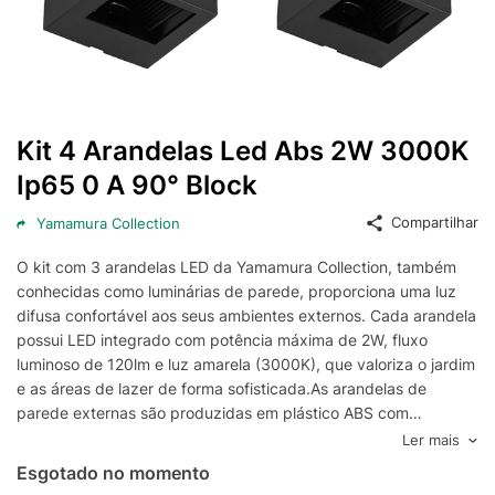
Kit 4 Arandelas Led Abs 2W 3000K
Ip65 0 A 90° Block
Compartilhar
Yamamura Collection
O kit com 3 arandelas LED da Yamamura Collection, também
conhecidas como luminárias de parede, proporciona uma luz
difusa confortável aos seus ambientes externos. Cada arandela
possui LED integrado com potência máxima de 2W, fluxo
luminoso de 120lm e luz amarela (3000K), que valoriza o jardim
e as áreas de lazer de forma sofisticada.As arandelas de
parede externas são produzidas em plástico ABS com
acabamento fosco. Além disso, possuem grau de proteção
Ler mais
IP65, o que significa que são resistentes à poeira e a jatos de
Esgotado no momento
água, podendo ser utilizadas em corredores, jardins, fachadas,