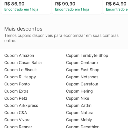
R$ 86,90
R$ 99,90
R$ 64,90
Encontrado em 1 loja
Encontrado em 1 loja
Encontrado e
Mais descontos
Temos cupons disponíveis para economizar em suas compras
online.
Cupom Amazon
Cupom Terabyte Shop
Cupom Casas Bahia
Cupom Centauro
Cupom Le Biscuit
Cupom Fast Shop
Cupom Ri Happy
Cupom Netshoes
Cupom Ponto
Cupom Carrefour
Cupom Extra
Cupom Hering
Cupom Petz
Cupom Nike
Cupom AliExpress
Cupom Zattini
Cupom C&A
Cupom Natura
Cupom Vivara
Cupom Mobly
Cupom Renner
Cupom Decathlon