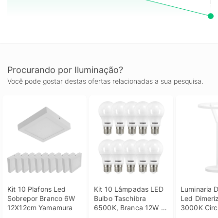
Procurando por Iluminação?
Você pode gostar destas ofertas relacionadas a sua pesquisa.
Kit 10 Plafons Led 
Kit 10 Lâmpadas LED 
Luminaria 
Sobrepor Branco 6W 
Bulbo Taschibra 
Led Dimeriz
12X12cm Yamamura
6500K, Branca 12W 
3000K Circl
Bivolt
BRANCO