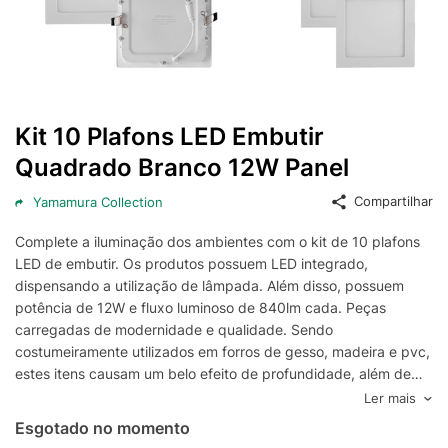
Kit 10 Plafons LED Embutir
Quadrado Branco 12W Panel
Compartilhar
Yamamura Collection
Complete a iluminação dos ambientes com o kit de 10 plafons
LED de embutir. Os produtos possuem LED integrado,
dispensando a utilização de lâmpada. Além disso, possuem
potência de 12W e fluxo luminoso de 840lm cada. Peças
carregadas de modernidade e qualidade. Sendo
costumeiramente utilizados em forros de gesso, madeira e pvc,
estes itens causam um belo efeito de profundidade, além de
terem boa durabilidade e resistência.O plafon de embutir é
Ler mais
indicado para diversos ambientes, como salas de estar e jantar,
Esgotado no momento
dormitórios ou escritórios. Além de possuir um design técnico,