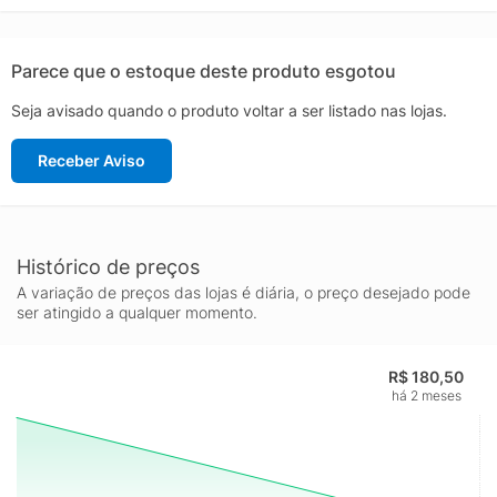
ele é produzido em metal, alumínio e ps com acabamento em
pintura fosca na cor branca. Um produto muito utilizado para
destacar objetos de decoração por conta de sua iluminação
Parece que o estoque deste produto esgotou
mais focal, criando diferentes efeitos nos espaços. Disponível
Seja avisado quando o produto voltar a ser listado nas lojas.
nas temperaturas de cor branco quente (3000K) ou branco frio
(6000K).O prazo de garantia do fabricante não abrange
Receber Aviso
quebras, trincas em vidros ou acrílicos.
Histórico de preços
A variação de preços das lojas é diária, o preço desejado pode
ser atingido a qualquer momento.
R$ 180,50
há 2 meses