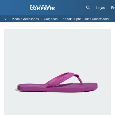
Lojas
En
Moda e Acessórios
Calçados
Keitaki Alpha Slides Unisex adidas