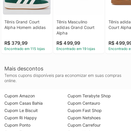
Tênis Grand Court 
Tênis Masculino 
Tênis adida
Alpha Homem adidas
adidas Grand Court 
Court Alph
Alpha
R$ 379,99
R$ 499,99
R$ 499,9
Encontrado em 115 lojas
Encontrado em 19 lojas
Encontrado e
Mais descontos
Temos cupons disponíveis para economizar em suas compras
online.
Cupom Amazon
Cupom Terabyte Shop
Cupom Casas Bahia
Cupom Centauro
Cupom Le Biscuit
Cupom Fast Shop
Cupom Ri Happy
Cupom Netshoes
Cupom Ponto
Cupom Carrefour