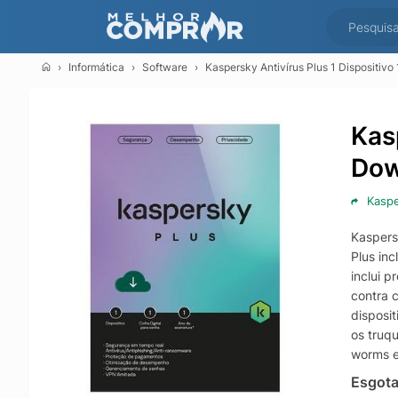
Informática
Software
Kaspersky Antivírus Plus 1 Dispositiv
Kasp
Dow
Kasp
Kaspers
Plus in
inclui 
contra 
disposi
os truq
worms e
Esgot