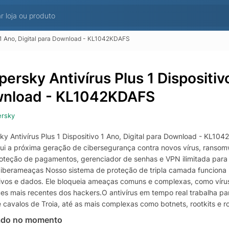
o 1 Ano, Digital para Download - KL1042KDAFS
ersky Antivírus Plus 1 Dispositivo
nload - KL1042KDAFS
ersky
ky Antivírus Plus 1 Dispositivo 1 Ano, Digital para Download - KL
clui a próxima geração de cibersegurança contra novos vírus, rans
proteção de pagamentos, gerenciador de senhas e VPN ilimitada para 
ciberameaças Nosso sistema de proteção de tripla camada funciona 2
tivos e dados. Ele bloqueia ameaças comuns e complexas, como víru
ues mais recentes dos hackers.O antivírus em tempo real trabalha
 cavalos de Troia, até as mais complexas como botnets, rootkits e r
ado no momento